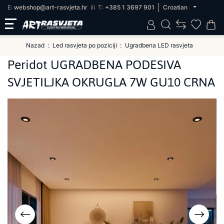
E:
webshop@art-rasvjeta.hr
ili
T:
+385 1 3697 901
Croatian
Nazad
Led rasvjeta po poziciji
Ugradbena LED rasvjeta
Peridot UGRADBENA PODESIVA
SVJETILJKA OKRUGLA 7W GU10 CRNA