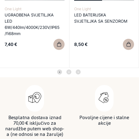
One Light
One Light
UGRADBENA SVJETILJKA
LED BATERIJSKA
LED
SVJETILJKA SA SENZOROM
6W/440lm/4000K/230V/IP65
/fi68mm
7,40 €
8,50 €
Besplatna dostava iznad
Povoljne cijene i stalne
70,00 € isključivo za
akcije
narudžbe putem web shop-
a (ne odnosi se na žarulje)