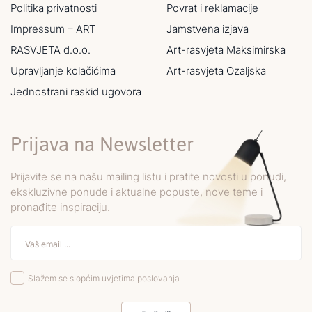
Politika privatnosti
Povrat i reklamacije
Impressum – ART
Jamstvena izjava
RASVJETA d.o.o.
Art-rasvjeta Maksimirska
Upravljanje kolačićima
Art-rasvjeta Ozaljska
Jednostrani raskid ugovora
Prijava na Newsletter
Prijavite se na našu mailing listu i pratite novosti u ponudi,
ekskluzivne ponude i aktualne popuste, nove teme i
pronađite inspiraciju.
Slažem se s općim uvjetima poslovanja