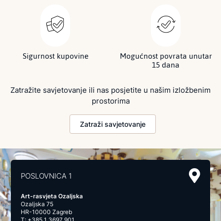
Sigurnost kupovine
Mogućnost povrata unutar
15 dana
Zatražite savjetovanje ili nas posjetite u našim izložbenim
prostorima
Zatraži savjetovanje
POSLOVNICA 1
Art-rasvjeta Ozaljska
Ozaljska 75
HR-10000 Zagreb
T:
+385 1 3697 901