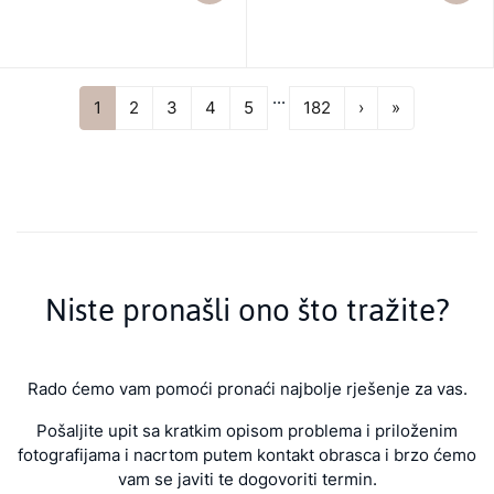
...
Next
Last
1
2
3
4
5
182
›
»
Niste pronašli ono što tražite?
Rado ćemo vam pomoći pronaći najbolje rješenje za vas.
Pošaljite upit sa kratkim opisom problema i priloženim
fotografijama i nacrtom putem kontakt obrasca i brzo ćemo
vam se javiti te dogovoriti termin.