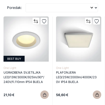
Poredak:
BEST BUY
One Light
One Light
UGRADBENA SVJETILJKA
PLAFONJERA
LED/13W/3000K/925lm/90°/
LED/25W/2000lm/4000K/23
240V/fi.110mm IP54 BIJELA
0V IP54 BIJELA
21,10 €
56,60 €