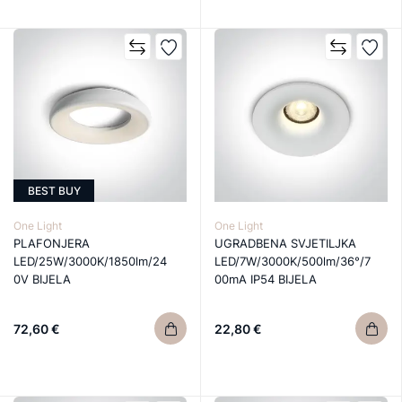
BEST BUY
One Light
One Light
PLAFONJERA
UGRADBENA SVJETILJKA
LED/25W/3000K/1850lm/24
LED/7W/3000K/500lm/36°/7
0V BIJELA
00mA IP54 BIJELA
72,60 €
22,80 €