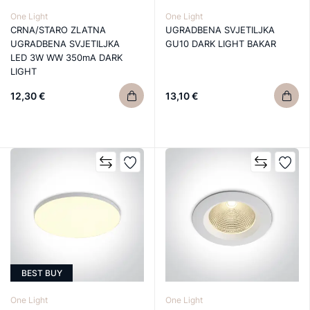
One Light
One Light
CRNA/STARO ZLATNA
UGRADBENA SVJETILJKA
UGRADBENA SVJETILJKA
GU10 DARK LIGHT BAKAR
LED 3W WW 350mA DARK
LIGHT
12,30 €
13,10 €
BEST BUY
One Light
One Light