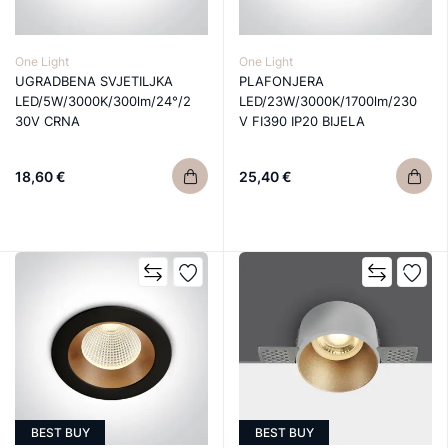
One Light
One Light
UGRADBENA SVJETILJKA
PLAFONJERA
LED/5W/3000K/300lm/24°/2
LED/23W/3000K/1700lm/230
30V CRNA
V FI390 IP20 BIJELA
18,60 €
25,40 €
BEST BUY
BEST BUY