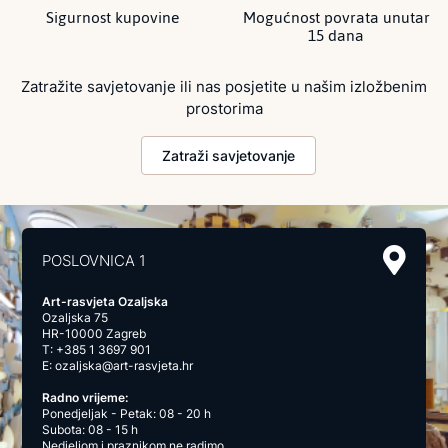
Sigurnost kupovine
Mogućnost povrata unutar
15 dana
Zatražite savjetovanje ili nas posjetite u našim izložbenim
prostorima
Zatraži savjetovanje
POSLOVNICA 1
Art-rasvjeta Ozaljska
Ozaljska 75
HR-10000 Zagreb
T:
+385 1 3697 901
E:
ozaljska@art-rasvjeta.hr
Radno vrijeme:
Ponedjeljak - Petak: 08 - 20 h
Subota: 08 - 15 h
Nedjeljom i praznikom ne radimo