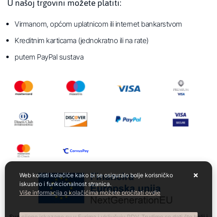
U našoj trgovini možete platiti:
Virmanom, općom uplatnicom ili internet bankarstvom
Kreditnim karticama (jednokratno ili na rate)
putem PayPal sustava
Web koristi kolačiće kako bi se osiguralo bolje korisničko
iskustvo i funkcionalnost stranica.
Više informacija o kolačićima možete pročitati ovdje
Sve cijene iskazane su u Eurima i uključuju PDV. Trudimo se dati što bolji i