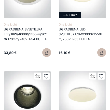
BEST BUY
One Light
One Light
UGRADBENA SVJETILJKA
UGRADBENA LED
LED/18W/4000K/1400lm/90°
SVJETILJKA/8W/3000K/550l
/fi.170mm/240V IP54 BIJELA
m/230V IP65 BIJELA
33,80 €
16,10 €