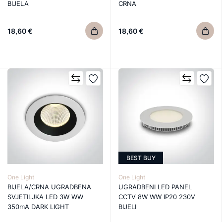
BIJELA
CRNA
18,60 €
18,60 €
BEST BUY
One Light
One Light
BIJELA/CRNA UGRADBENA
UGRADBENI LED PANEL
SVJETILJKA LED 3W WW
CCTV 8W WW IP20 230V
350mA DARK LIGHT
BIJELI