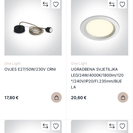
One Light
One Light
OVJES E27/50W/230V CRNI
UGRADBENA SVJETILJKA
LED/24W/4000K/1800lm/120
°/240V/IP20/FI.235mm/BIJE
LA
17,80 €
20,60 €