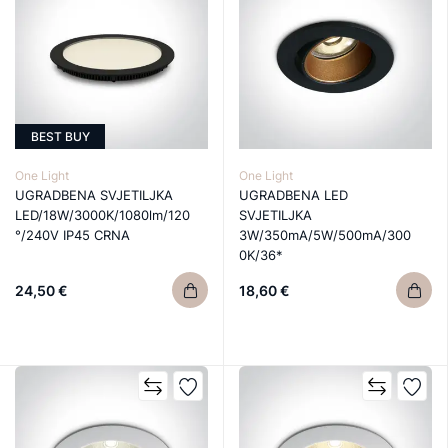
BEST BUY
One Light
One Light
UGRADBENA SVJETILJKA
UGRADBENA LED
LED/18W/3000K/1080lm/120
SVJETILJKA
°/240V IP45 CRNA
3W/350mA/5W/500mA/300
0K/36*
24,50 €
18,60 €