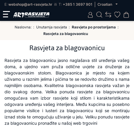
E:
webshop@art-rasvjeta.hr
ili
T:
+385 1 3697 901
Croatian
Naslovna:
Unutarnja rasvjeta
Rasvjeta po prostorijama
Rasvjeta za blagovaonicu
Rasvjeta za blagovaonicu
Rasvjeta za blagovaonicu jasno naglašava stil uređenja vašeg
doma, a ujedno vam pruža odlične uvjete za druženje za
blagovaonskim stolom. Blagovaonica je mjesto na kojem
uživamo u raznim jelima i pićima te se redovito družimo s nama
najmilijim osobama. Kvalitetna blagovaonska rasvjeta važan je
dio svakog doma. Velika ponuda rasvjete za blagovaonicu
omogućava vam izbor rasvjete koji stilom i karakteristikama
odgovara uređenju vašeg interijera. Među kupcima su posebno
popularne visilice i lusteri za blagovaonicu koji se montiraju
iznad stola te omogućuju uživanje u jelu. Veliku ponudu rasvjete
za blagovaonicu pronađite u našoj web trgovini