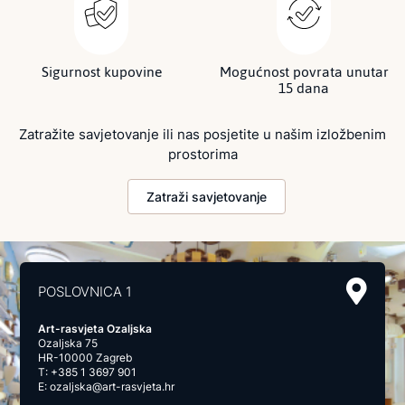
Sigurnost kupovine
Mogućnost povrata unutar
15 dana
Zatražite savjetovanje ili nas posjetite u našim izložbenim
prostorima
Zatraži savjetovanje
POSLOVNICA 1
Art-rasvjeta Ozaljska
Ozaljska 75
HR-10000 Zagreb
T:
+385 1 3697 901
E:
ozaljska@art-rasvjeta.hr