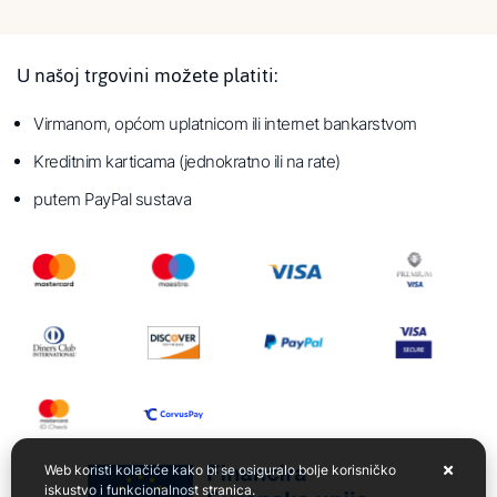
U našoj trgovini možete platiti:
Virmanom, općom uplatnicom ili internet bankarstvom
Kreditnim karticama (jednokratno ili na rate)
putem PayPal sustava
Web koristi kolačiće kako bi se osiguralo bolje korisničko
iskustvo i funkcionalnost stranica.