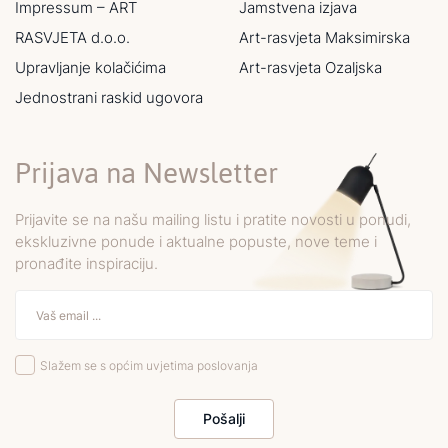
Impressum – ART
Jamstvena izjava
RASVJETA d.o.o.
Art-rasvjeta Maksimirska
Upravljanje kolačićima
Art-rasvjeta Ozaljska
Jednostrani raskid ugovora
Prijava na Newsletter
Prijavite se na našu mailing listu i pratite novosti u ponudi,
ekskluzivne ponude i aktualne popuste, nove teme i
pronađite inspiraciju.
Slažem se s općim uvjetima poslovanja
Pošalji