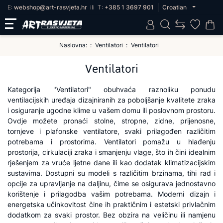
E:
webshop@art-rasvjeta.hr
ili
T:
+385 1 3697 901
Croatian
Naslovna:
Ventilatori
Ventilatori
Ventilatori
Kategorija "Ventilatori" obuhvaća raznoliku ponudu
ventilacijskih uređaja dizajniranih za poboljšanje kvalitete zraka
i osiguranje ugodne klime u vašem domu ili poslovnom prostoru.
Ovdje možete pronaći stolne, stropne, zidne, prijenosne,
tornjeve i plafonske ventilatore, svaki prilagođen različitim
potrebama i prostorima. Ventilatori pomažu u hlađenju
prostorija, cirkulaciji zraka i smanjenju vlage, što ih čini idealnim
rješenjem za vruće ljetne dane ili kao dodatak klimatizacijskim
sustavima. Dostupni su modeli s različitim brzinama, tihi rad i
opcije za upravljanje na daljinu, čime se osigurava jednostavno
korištenje i prilagodba vašim potrebama. Moderni dizajn i
energetska učinkovitost čine ih praktičnim i estetski privlačnim
dodatkom za svaki prostor. Bez obzira na veličinu ili namjenu