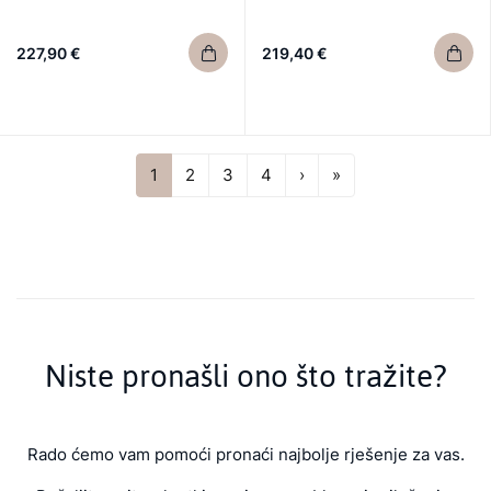
227,90 €
219,40 €
Next
Last
1
2
3
4
›
»
Niste pronašli ono što tražite?
Rado ćemo vam pomoći pronaći najbolje rješenje za vas.