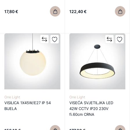
17,80 €
122,40 €
One Light
One Light
VISILICA 1X45W/E27 IP 54
VISEĆA SVJETILJKA LED
BIJELA
42W CCTV IP20 230V
fi.60cm CRNA