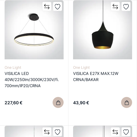
One Light
One Light
VISILICA LED
VISILICA E27X MAX.12W
40W/2250lm/3000K/230V/fi.
CRNA/BAKAR
700mm/IP20/CRNA
227,60 €
43,90 €