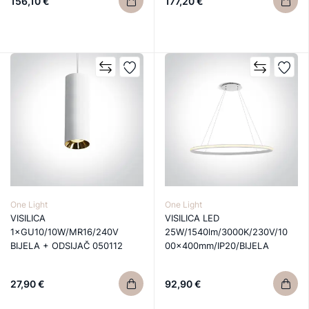
156,10 €
177,20 €
One Light
One Light
VISILICA
VISILICA LED
1×GU10/10W/MR16/240V
25W/1540lm/3000K/230V/10
BIJELA + ODSIJAČ 050112
00x400mm/IP20/BIJELA
27,90 €
92,90 €