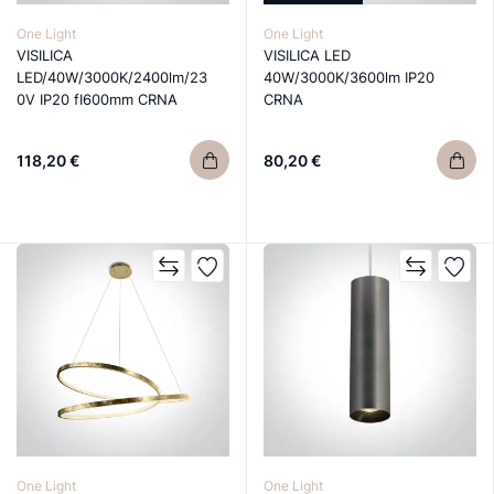
One Light
One Light
VISILICA
VISILICA LED
LED/40W/3000K/2400lm/23
40W/3000K/3600lm IP20
0V IP20 fI600mm CRNA
CRNA
118,20 €
80,20 €
One Light
One Light