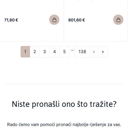
71,80 €
801,60 €
...
Next
Last
1
2
3
4
5
138
›
»
Niste pronašli ono što tražite?
Rado ćemo vam pomoći pronaći najbolje rješenje za vas.