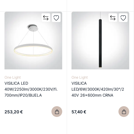
One Light
One Light
VISILICA LED
VISILICA
40W/2250lm/3000K/230V/fi.
LED/6W/3000K/420lm/30°/2
700mm/IP20/BIJELA
40V 26×600mm CRNA
253,20 €
57,40 €