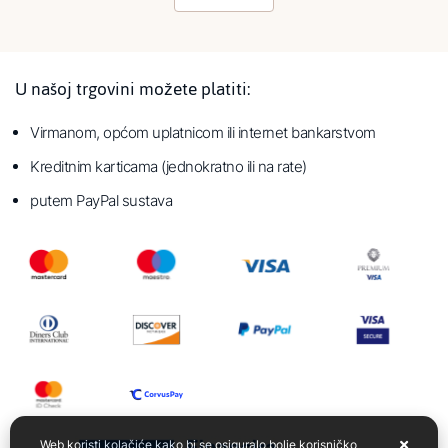
U našoj trgovini možete platiti:
Virmanom, općom uplatnicom ili internet bankarstvom
Kreditnim karticama (jednokratno ili na rate)
putem PayPal sustava
Web koristi kolačiće kako bi se osiguralo bolje korisničko