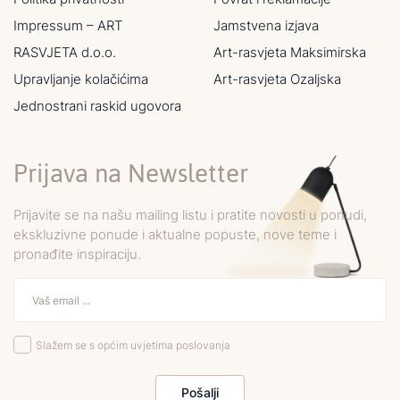
Impressum – ART
Jamstvena izjava
RASVJETA d.o.o.
Art-rasvjeta Maksimirska
Upravljanje kolačićima
Art-rasvjeta Ozaljska
Jednostrani raskid ugovora
Prijava na Newsletter
Prijavite se na našu mailing listu i pratite novosti u ponudi,
ekskluzivne ponude i aktualne popuste, nove teme i
pronađite inspiraciju.
Slažem se s općim uvjetima poslovanja
Pošalji