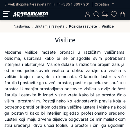
E:
webshop@art-rasvjeta.hr
ili
T:
+385 1 3697 901
Croatian
Naslovna:
Unutarnja rasvjeta
Pozicija rasvjete
Visilice
Visilice
Moderne visilice možete pronaći u različitim veličinama,
oblicima, uzorcima kako bi se prilagodile svim potrebama
interijera i eksterijera. Visilice dolaze s različitim brojem žarulja,
od mono jednostavnih visilica u obliku žarulje do visilica s
velikim brojem rasvjetnih elemenata. Odaberite luster s više
žarulja i postavite ga u veći prostor, pustite ga neka se spušta u
prostor. U manjim prostorijama postavite visilicu s dvije do šest
žarulja i ostavite ih iznad visine vrata kako bi se prostor činio
višim i prostranijim. Postoji nekoliko jednostavnih pravila koja je
potrebno pratiti prilikom odabira veličine lustera i visine na kojoj
ga postaviti kako bi interijer izgledao profesionalno uređeno.
Lusteri koji imaju drvene dijelove odgovarat će minimalističkom
stilu uređenja, drvo unosi toplinu u prostor i čini ga ugodnim.