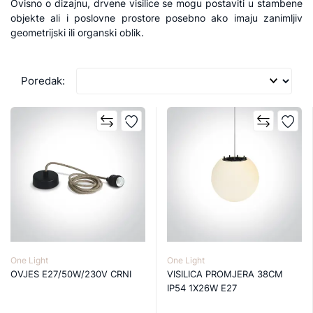
Ovisno o dizajnu, drvene visilice se mogu postaviti u stambene
objekte ali i poslovne prostore posebno ako imaju zanimljiv
geometrijski ili organski oblik.
Poredak:
One Light
One Light
OVJES E27/50W/230V CRNI
VISILICA PROMJERA 38CM
IP54 1X26W E27