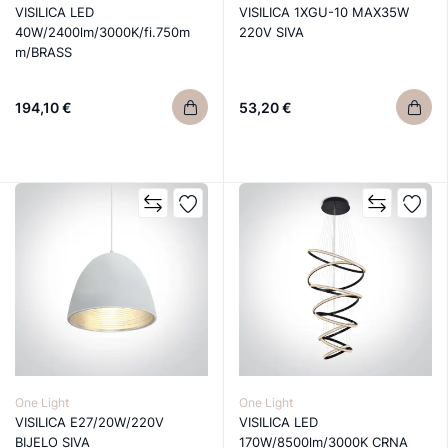
VISILICA LED
VISILICA 1XGU-10 MAX35W
40W/2400lm/3000K/fi.750m
220V SIVA
m/BRASS
194,10 €
53,20 €
One Light
One Light
VISILICA E27/20W/220V
VISILICA LED
BIJELO SIVA
170W/8500lm/3000K CRNA