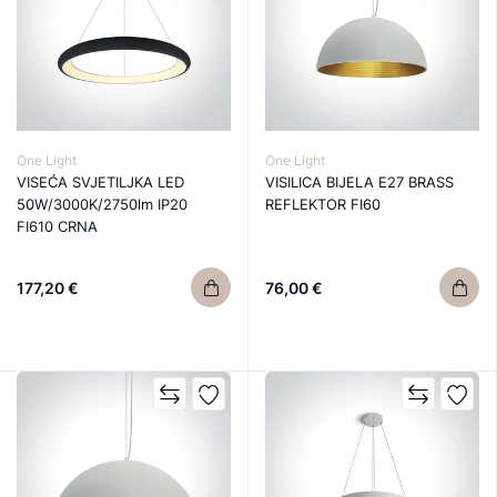
One Light
One Light
VISEĆA SVJETILJKA LED
VISILICA BIJELA E27 BRASS
50W/3000K/2750lm IP20
REFLEKTOR FI60
FI610 CRNA
177,20 €
76,00 €