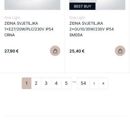
BEST BUY
One Light
One Light
ZIDNA SVJETILJKA
ZIDNA SVJETILJKA
1×E27/20W/PLC/230V IP54
2×GU10/35W/230V IP54
CRNA
SMEĐA
27,90 €
25,40 €
...
Next
Last
1
2
3
4
5
54
›
»