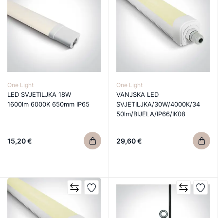
One Light
One Light
LED SVJETILJKA 18W
VANJSKA LED
1600lm 6000K 650mm IP65
SVJETILJKA/30W/4000K/34
50lm/BIJELA/IP66/IK08
15,20 €
29,60 €