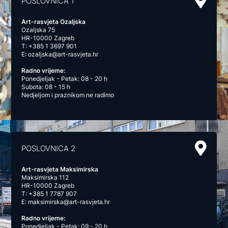
POSLOVNICA 1
Art-rasvjeta Ozaljska
Ozaljska 75
HR-10000 Zagreb
T:
+385 1 3697 901
E:
ozaljska@art-rasvjeta.hr
Radno vrijeme:
Ponedjeljak - Petak: 08 - 20 h
Subota: 08 - 15 h
Nedjeljom i praznikom ne radimo
POSLOVNICA 2
Art-rasvjeta Maksimirska
Maksimirska 112
HR-10000 Zagreb
T:
+385 1 7787 907
E:
maksimirska@art-rasvjeta.hr
Radno vrijeme:
Ponedjeljak - Petak: 09 - 20 h