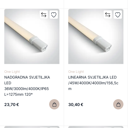
One Light
One Light
NADGRADNA SVJETILJKA
LINEARNA SVJETILJKA LED
LED
/45W/4000K/4000lm/156,5c
36W/3000lm/4000K/IP65
m
L=1275mm 120*
23,70 €
30,40 €