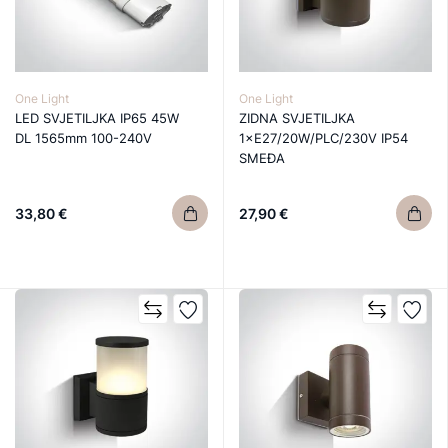
One Light
One Light
LED SVJETILJKA IP65 45W
ZIDNA SVJETILJKA
DL 1565mm 100-240V
1×E27/20W/PLC/230V IP54
SMEĐA
33,80 €
27,90 €