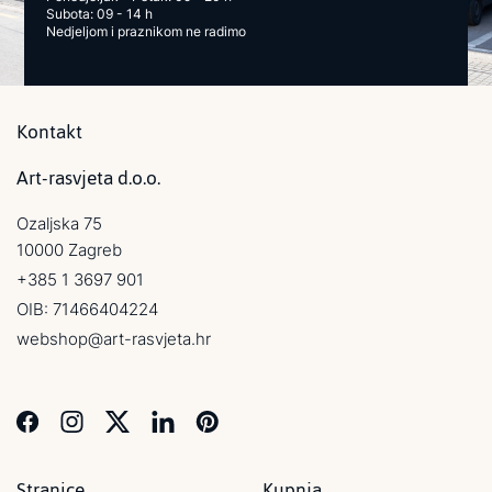
Subota: 09 - 14 h
Nedjeljom i praznikom ne radimo
Kontakt
Art-rasvjeta d.o.o.
Ozaljska 75
10000 Zagreb
+385 1 3697 901
OIB: 71466404224
webshop@art-rasvjeta.hr
Stranice
Kupnja