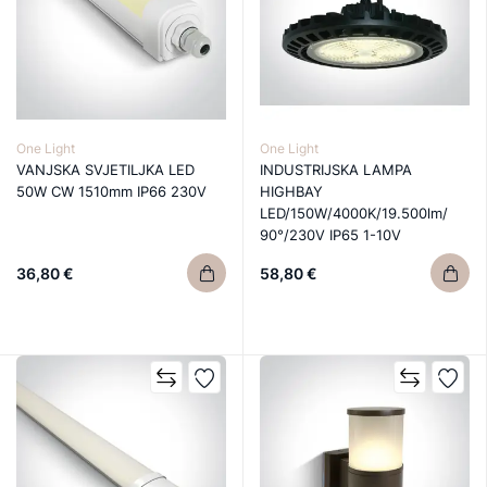
One Light
One Light
VANJSKA SVJETILJKA LED
INDUSTRIJSKA LAMPA
50W CW 1510mm IP66 230V
HIGHBAY
LED/150W/4000K/19.500lm/
90°/230V IP65 1-10V
DIMM.CRNA
36,80 €
58,80 €