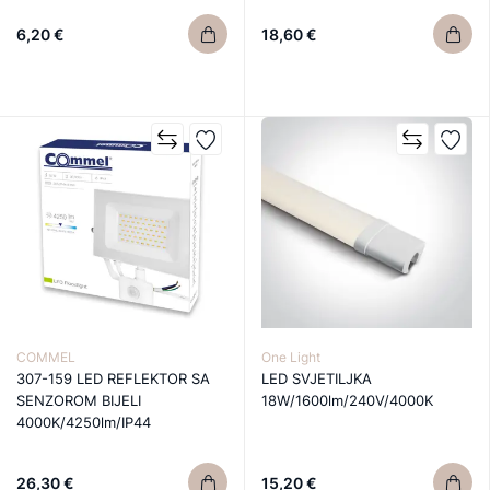
6,20 €
18,60 €
COMMEL
One Light
307-159 LED REFLEKTOR SA
LED SVJETILJKA
SENZOROM BIJELI
18W/1600lm/240V/4000K
4000K/4250lm/IP44
26,30 €
15,20 €