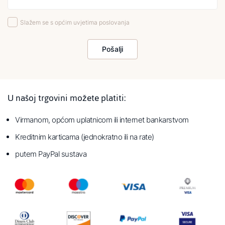
Slažem se s općim uvjetima poslovanja
Pošalji
U našoj trgovini možete platiti:
Virmanom, općom uplatnicom ili internet bankarstvom
Kreditnim karticama (jednokratno ili na rate)
putem PayPal sustava