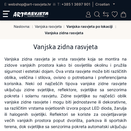
E:
webshop@art-rasvjeta.hr
ili
T:
+385 1 3697 901
Croatian
Naslovna:
Vanjska rasvjeta
Vanjska rasvjeta po lokaciji
Vanjska zidna rasvjeta
Vanjska zidna rasvjeta
Vanjska zidna rasvjeta je vrsta rasvjete koja se montira na
zidove vanjskih prostora kako bi osvijetlila okolinu i pružila
sigurnost i estetski dojam. Ova vrsta rasvjete može biti različitih
oblika, veličina i stilova, ovisno o potrebama i preferencijama
korisnika. Neki od najčešćih tipova vanjske zidne rasvjete
uključuju zidne svjetiljke, reflektore, svjetiljke sa senzorima
pokreta i solarnu rasvjetu. Zidne svjetiljke su najčešći oblik
vanjske zidne rasvjete i mogu biti jednostavne ili dekorativne,
sa različitim vrstama svjetlosnih izvora poput LED dioda, žarulja
ili halogenih svjetiljki. Reflektori se koriste za osvjetljavanje
većih vanjskih prostora poput dvorišta, parkova ili sportskih
terena, dok svjetiljke sa senzorima pokreta automatski uključuju