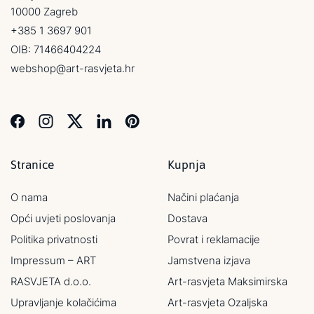
10000 Zagreb
+385 1 3697 901
OIB: 71466404224
webshop@art-rasvjeta.hr
Stranice
Kupnja
O nama
Načini plaćanja
Opći uvjeti poslovanja
Dostava
Politika privatnosti
Povrat i reklamacije
Impressum – ART
Jamstvena izjava
RASVJETA d.o.o.
Art-rasvjeta Maksimirska
Upravljanje kolačićima
Art-rasvjeta Ozaljska