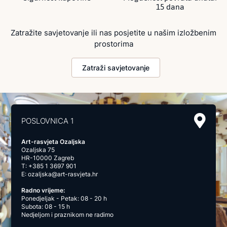
15 dana
Zatražite savjetovanje ili nas posjetite u našim izložbenim
prostorima
Zatraži savjetovanje
POSLOVNICA 1
Art-rasvjeta Ozaljska
Ozaljska 75
HR-10000 Zagreb
T:
+385 1 3697 901
E:
ozaljska@art-rasvjeta.hr
Radno vrijeme:
Ponedjeljak - Petak: 08 - 20 h
Subota: 08 - 15 h
Nedjeljom i praznikom ne radimo