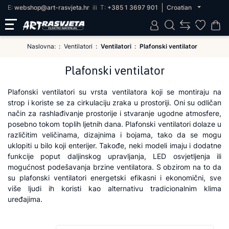
E:
webshop@art-rasvjeta.hr
ili
T:
+385 1 3697 901
Croatian
Naslovna:
Ventilatori
Ventilatori
Plafonski ventilator
Plafonski ventilator
Plafonski ventilatori su vrsta ventilatora koji se montiraju na
strop i koriste se za cirkulaciju zraka u prostoriji. Oni su odličan
način za rashlađivanje prostorije i stvaranje ugodne atmosfere,
posebno tokom toplih ljetnih dana. Plafonski ventilatori dolaze u
različitim veličinama, dizajnima i bojama, tako da se mogu
uklopiti u bilo koji enterijer. Takođe, neki modeli imaju i dodatne
funkcije poput daljinskog upravljanja, LED osvjetljenja ili
mogućnost podešavanja brzine ventilatora. S obzirom na to da
su plafonski ventilatori energetski efikasni i ekonomični, sve
više ljudi ih koristi kao alternativu tradicionalnim klima
uređajima.