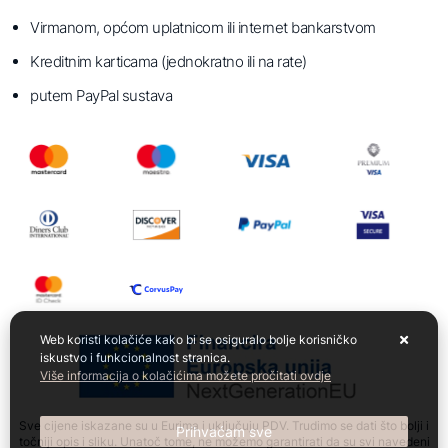
Virmanom, općom uplatnicom ili internet bankarstvom
Kreditnim karticama (jednokratno ili na rate)
putem PayPal sustava
Web koristi kolačiće kako bi se osiguralo bolje korisničko
iskustvo i funkcionalnost stranica.
Više informacija o kolačićima možete pročitati ovdje
Sve cijene iskazane su u Eurima i uključuju PDV. Trudimo se dati što bolji i
Prihvaćam sve
točniji opis i sliku. Unatoč tome, ne možemo garantirati da su svi navedeni