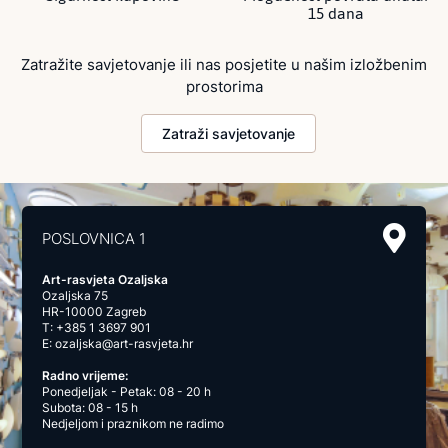
15 dana
Zatražite savjetovanje ili nas posjetite u našim izložbenim
prostorima
Zatraži savjetovanje
POSLOVNICA 1
Art-rasvjeta Ozaljska
Ozaljska 75
HR-10000 Zagreb
T:
+385 1 3697 901
E:
ozaljska@art-rasvjeta.hr
Radno vrijeme:
Ponedjeljak - Petak: 08 - 20 h
Subota: 08 - 15 h
Nedjeljom i praznikom ne radimo