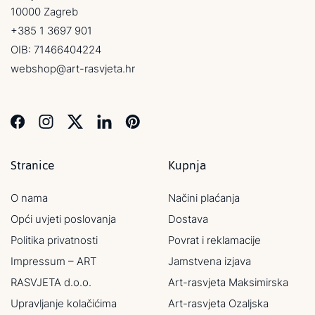
10000 Zagreb
+385 1 3697 901
OIB: 71466404224
webshop@art-rasvjeta.hr
Stranice
Kupnja
O nama
Načini plaćanja
Opći uvjeti poslovanja
Dostava
Politika privatnosti
Povrat i reklamacije
Impressum – ART
Jamstvena izjava
RASVJETA d.o.o.
Art-rasvjeta Maksimirska
Upravljanje kolačićima
Art-rasvjeta Ozaljska