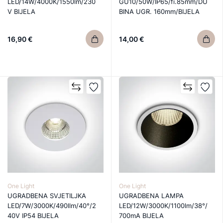
LED/14W/4000K/1550lm/230
GU10/50W/IP65/fi.85mm/DU
V BIJELA
BINA UGR. 160mm/BIJELA
16,90 €
14,00 €
One Light
One Light
UGRADBENA SVJETILJKA
UGRADBENA LAMPA
LED/7W/3000K/490llm/40°/2
LED/12W/3000K/1100lm/38°/
40V IP54 BIJELA
700mA BIJELA