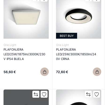
BEST BUY
One Light
One Light
PLAFONJERA
PLAFONJERA
LED/25W/1875lm/3000K/230
LED/25W/3000K/1850lm/24
V IP54 BIJELA
0V CRNA
56,60 €
72,60 €