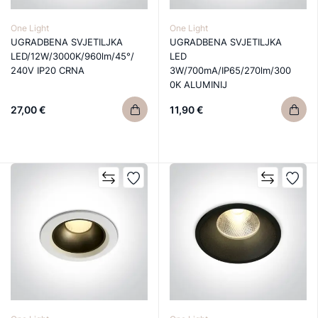
One Light
One Light
UGRADBENA SVJETILJKA
UGRADBENA SVJETILJKA
LED/12W/3000K/960lm/45°/
LED
240V IP20 CRNA
3W/700mA/IP65/270lm/300
0K ALUMINIJ
27,00 €
11,90 €