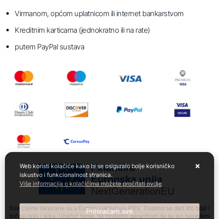
Virmanom, općom uplatnicom ili internet bankarstvom
Kreditnim karticama (jednokratno ili na rate)
putem PayPal sustava
Web koristi kolačiće kako bi se osiguralo bolje korisničko
iskustvo i funkcionalnost stranica.
Više informacija o kolačićima možete pročitati ovdje
Sve cijene iskazane su u Eurima i uključuju PDV. Trudimo se dati što bolji i
Prihvaćam sve
točniji opis i sliku. Unatoč tome, ne možemo garantirati da su svi navedeni