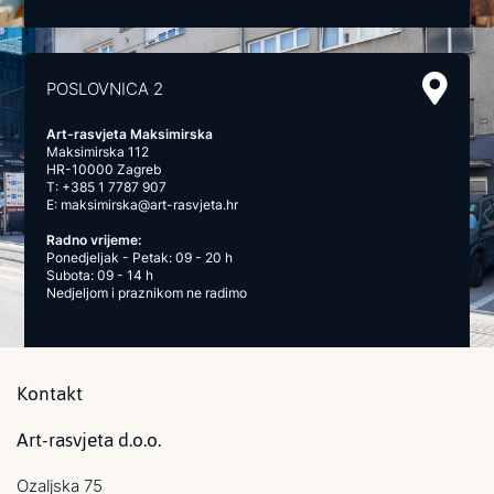
POSLOVNICA 2
Art-rasvjeta Maksimirska
Maksimirska 112
HR-10000 Zagreb
T:
+385 1 7787 907
E:
maksimirska@art-rasvjeta.hr
Radno vrijeme:
Ponedjeljak - Petak: 09 - 20 h
Subota: 09 - 14 h
Nedjeljom i praznikom ne radimo
Kontakt
Art-rasvjeta d.o.o.
Ozaljska 75