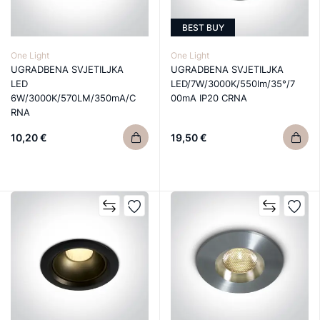
BEST BUY
One Light
One Light
UGRADBENA SVJETILJKA
UGRADBENA SVJETILJKA
LED
LED/7W/3000K/550lm/35°/7
6W/3000K/570LM/350mA/C
00mA IP20 CRNA
RNA
10,20 €
19,50 €