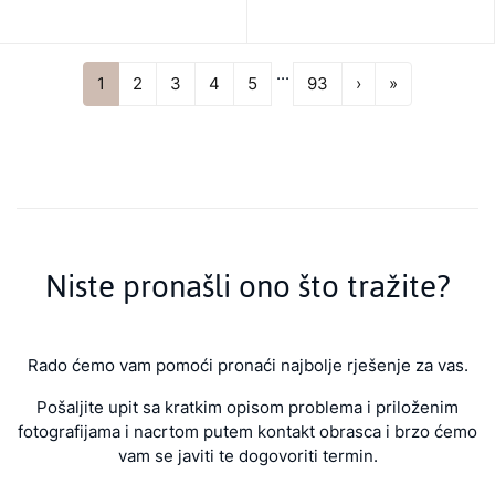
...
Next
Last
1
2
3
4
5
93
›
»
Niste pronašli ono što tražite?
Rado ćemo vam pomoći pronaći najbolje rješenje za vas.
Pošaljite upit sa kratkim opisom problema i priloženim
fotografijama i nacrtom putem kontakt obrasca i brzo ćemo
vam se javiti te dogovoriti termin.