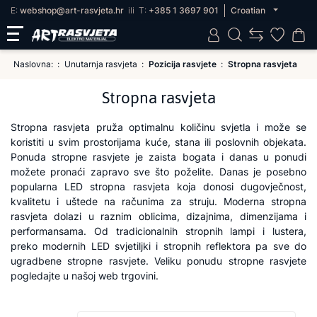
E:
webshop@art-rasvjeta.hr
ili
T:
+385 1 3697 901
Croatian
Naslovna:
Unutarnja rasvjeta
Pozicija rasvjete
Stropna rasvjeta
Stropna rasvjeta
Stropna rasvjeta pruža optimalnu količinu svjetla i može se
koristiti u svim prostorijama kuće, stana ili poslovnih objekata.
Ponuda stropne rasvjete je zaista bogata i danas u ponudi
možete pronaći zapravo sve što poželite. Danas je posebno
popularna LED stropna rasvjeta koja donosi dugovječnost,
kvalitetu i uštede na računima za struju. Moderna stropna
rasvjeta dolazi u raznim oblicima, dizajnima, dimenzijama i
performansama. Od tradicionalnih stropnih lampi i lustera,
preko modernih LED svjetiljki i stropnih reflektora pa sve do
ugradbene stropne rasvjete. Veliku ponudu stropne rasvjete
pogledajte u našoj web trgovini.