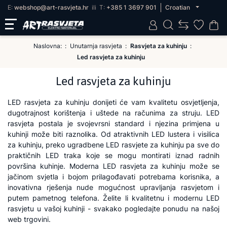
E:
webshop@art-rasvjeta.hr
ili
T:
+385 1 3697 901
Croatian
Naslovna:
Unutarnja rasvjeta
Rasvjeta za kuhinju
Led rasvjeta za kuhinju
Led rasvjeta za kuhinju
LED rasvjeta za kuhinju donijeti će vam kvalitetu osvjetljenja,
dugotrajnost korištenja i uštede na računima za struju. LED
rasvjeta postala je svojevrsni standard i njezina primjena u
kuhinji može biti raznolika. Od atraktivnih LED lustera i visilica
za kuhinju, preko ugradbene LED rasvjete za kuhinju pa sve do
praktičnih LED traka koje se mogu montirati iznad radnih
površina kuhinje. Moderna LED rasvjeta za kuhinju može se
jačinom svjetla i bojom prilagođavati potrebama korisnika, a
inovativna rješenja nude mogućnost upravljanja rasvjetom i
putem pametnog telefona. Želite li kvalitetnu i modernu LED
rasvjetu u vašoj kuhinji - svakako pogledajte ponudu na našoj
web trgovini.