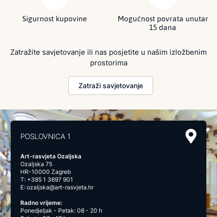
Sigurnost kupovine
Mogućnost povrata unutar
15 dana
Zatražite savjetovanje ili nas posjetite u našim izložbenim
prostorima
Zatraži savjetovanje
POSLOVNICA 1
Art-rasvjeta Ozaljska
Ozaljska 75
HR-10000 Zagreb
T:
+385 1 3697 901
E:
ozaljska@art-rasvjeta.hr
Radno vrijeme:
Ponedjeljak - Petak: 08 - 20 h