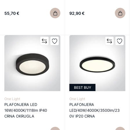
55,70 €
92,90 €
BEST BUY
One Light
One Light
PLAFONJERA LED
PLAFONJERA
16W/4000K/1118lm IP40
LED/40W/4000K/3500lm/23
CRNA OKRUGLA
0V IP20 CRNA