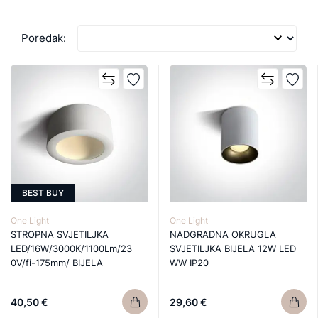
Poredak:
BEST BUY
One Light
One Light
STROPNA SVJETILJKA
NADGRADNA OKRUGLA
LED/16W/3000K/1100Lm/23
SVJETILJKA BIJELA 12W LED
0V/fi-175mm/ BIJELA
WW IP20
40,50 €
29,60 €