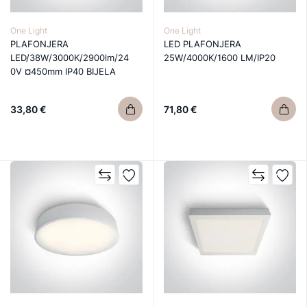
One Light
One Light
PLAFONJERA
LED PLAFONJERA
LED/38W/3000K/2900lm/24
25W/4000K/1600 LM/IP20
0V ¤450mm IP40 BIJELA
33,80 €
71,80 €