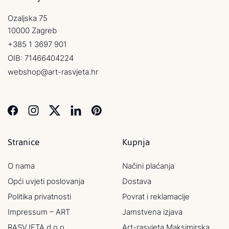
Ozaljska 75
10000 Zagreb
+385 1 3697 901
OIB: 71466404224
webshop@art-rasvjeta.hr
Stranice
Kupnja
O nama
Načini plaćanja
Opći uvjeti poslovanja
Dostava
Politika privatnosti
Povrat i reklamacije
Impressum – ART
Jamstvena izjava
RASVJETA d.o.o.
Art-rasvjeta Maksimirska