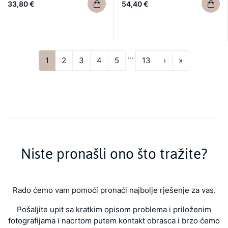
33,80 €
54,40 €
...
Next
Last
1
2
3
4
5
13
›
»
Niste pronašli ono što tražite?
Rado ćemo vam pomoći pronaći najbolje rješenje za vas.
Pošaljite upit sa kratkim opisom problema i priloženim
fotografijama i nacrtom putem kontakt obrasca i brzo ćemo