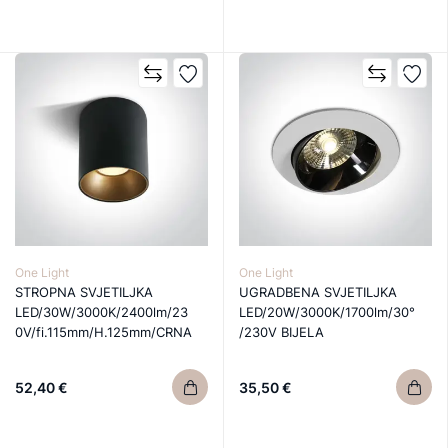
One Light
One Light
STROPNA SVJETILJKA
UGRADBENA SVJETILJKA
LED/30W/3000K/2400lm/23
LED/20W/3000K/1700lm/30°
0V/fi.115mm/H.125mm/CRNA
/230V BIJELA
52,40 €
35,50 €