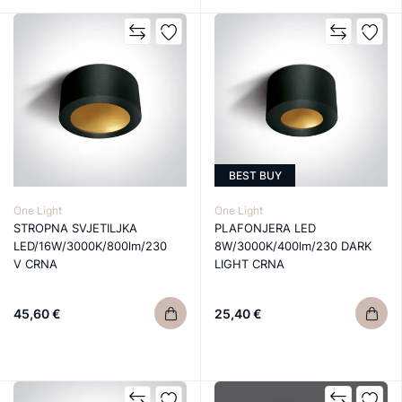
BEST BUY
One Light
One Light
STROPNA SVJETILJKA
PLAFONJERA LED
LED/16W/3000K/800lm/230
8W/3000K/400lm/230 DARK
V CRNA
LIGHT CRNA
45,60 €
25,40 €