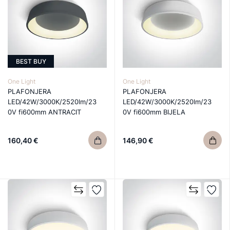
BEST BUY
One Light
One Light
PLAFONJERA
PLAFONJERA
LED/42W/3000K/2520lm/23
LED/42W/3000K/2520lm/23
0V fi600mm ANTRACIT
0V fi600mm BIJELA
160,40 €
146,90 €