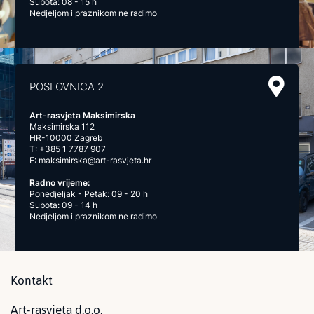
Subota: 08 - 15 h
Nedjeljom i praznikom ne radimo
POSLOVNICA 2
Art-rasvjeta Maksimirska
Maksimirska 112
HR-10000 Zagreb
T:
+385 1 7787 907
E:
maksimirska@art-rasvjeta.hr
Radno vrijeme:
Ponedjeljak - Petak: 09 - 20 h
Subota: 09 - 14 h
Nedjeljom i praznikom ne radimo
Kontakt
Art-rasvjeta d.o.o.