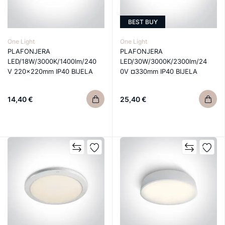
BEST BUY
One Light
One Light
PLAFONJERA
PLAFONJERA
LED/18W/3000K/1400lm/240
LED/30W/3000K/2300lm/24
V 220×220mm IP40 BIJELA
0V ¤330mm IP40 BIJELA
14,40 €
25,40 €