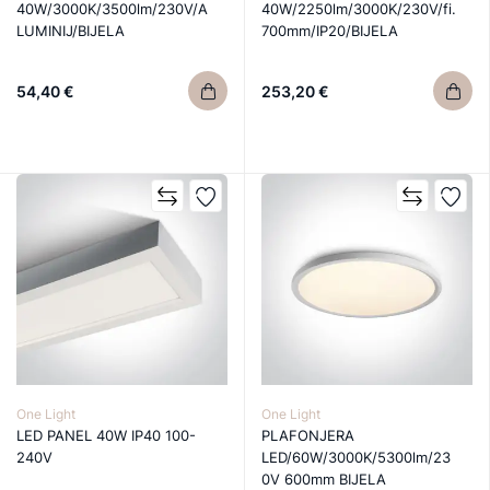
40W/3000K/3500lm/230V/A
40W/2250lm/3000K/230V/fi.
LUMINIJ/BIJELA
700mm/IP20/BIJELA
54,40 €
253,20 €
One Light
One Light
LED PANEL 40W IP40 100-
PLAFONJERA
240V
LED/60W/3000K/5300lm/23
0V 600mm BIJELA