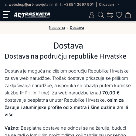
E:
webshop@art-rasvjeta.hr
ili
T:
+385 1 3697 901
Croatian
Naslovna
Dostava
Dostava
Dostava na području republike Hrvatske
Dostava je moguća na cijelom području Republike Hrvatske
za sve web narudžbe. Trošak dostave prikazuje se prilikom
zaključivanja narudžbe, a isporuka se obavlja putem kurirske
službe (HP ili In Time). Za web narudžbe iznad
70,00 €
dostava je besplatna unutar Republike Hrvatske,
osim za
žarulje i aluminjske profile od 2 metra i šine dužine 2m ili
više
.
Važno:
Besplatna dostava ne odnosi se na žarulje, budući
da se radi o lomljivim proizvodima koji zahtijevaju posebno