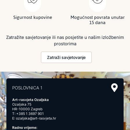
Sigurnost kupovine
Mogućnost povrata unutar
15 dana
Zatražite savjetovanje ili nas posjetite u našim izložbenim
prostorima
Zatraži savjetovanje
POSLOVNICA 1
Art-rasvjeta Ozaljska
Ozaljska 75
HR-10000 Zagreb
T:
+385 1 3697 901
E:
ozaljska@art-rasvjeta.hr
Radno vrijeme: