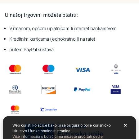
U našoj trgovini možete platiti:
Virmanom, općom uplatnicom ili internet bankarstvom
Kreditnim karticama (jednokratno ili na rate)
putem PayPal sustava
Web koristi kolačiće kako bi se osiguralo bolje korisničko
iskustvo i funkcionalnost stranica.
Više informacija o kolačićima možete pročitati ovdje