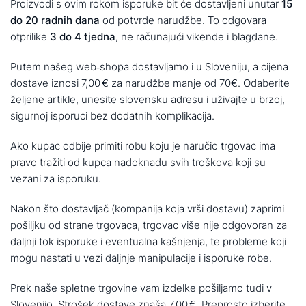
Proizvodi s ovim rokom isporuke bit će dostavljeni unutar
15
do 20 radnih dana
od potvrde narudžbe.
To odgovara
otprilike
3 do 4 tjedna
, ne računajući vikende i blagdane.
Putem našeg web‑shopa dostavljamo i u Sloveniju, a cijena
dostave iznosi 7,00 € za narudžbe manje od 70€. Odaberite
željene artikle, unesite slovensku adresu i uživajte u brzoj,
sigurnoj isporuci bez dodatnih komplikacija.
Ako kupac odbije primiti robu koju je naručio trgovac ima
pravo tražiti od kupca nadoknadu svih troškova koji su
vezani za isporuku.
Nakon što dostavljač (kompanija koja vrši dostavu) zaprimi
pošiljku od strane trgovaca, trgovac više nije odgovoran za
daljnji tok isporuke i eventualna kašnjenja, te probleme koji
mogu nastati u vezi daljnje manipulacije i isporuke robe.
Prek naše spletne trgovine vam izdelke pošiljamo tudi v
Slovenijo. Strošek dostave znaša 7,00 €. Preprosto izberite