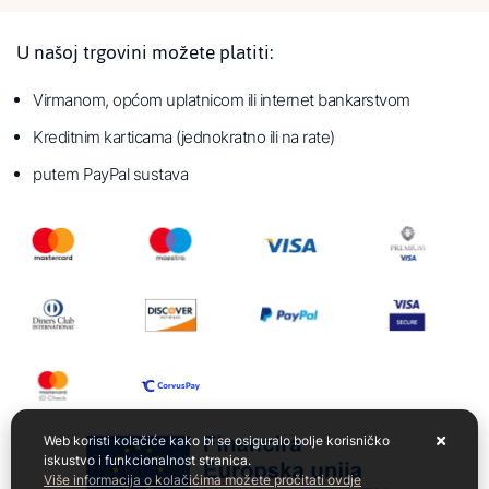
U našoj trgovini možete platiti:
Virmanom, općom uplatnicom ili internet bankarstvom
Kreditnim karticama (jednokratno ili na rate)
putem PayPal sustava
Web koristi kolačiće kako bi se osiguralo bolje korisničko
iskustvo i funkcionalnost stranica.
Više informacija o kolačićima možete pročitati ovdje