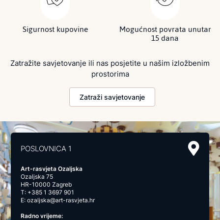
Sigurnost kupovine
Mogućnost povrata unutar
15 dana
Zatražite savjetovanje ili nas posjetite u našim izložbenim
prostorima
Zatraži savjetovanje
POSLOVNICA 1
Art-rasvjeta Ozaljska
Ozaljska 75
HR-10000 Zagreb
T:
+385 1 3697 901
E:
ozaljska@art-rasvjeta.hr
Radno vrijeme: