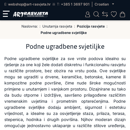
E:
webshop@art-rasvjeta.hr
ili
T:
+385 1 3697 901
Croatian
Naslovna:
Unutarnja rasvjeta
Pozicija rasvjete
Podne ugradbene svjetiljke
Podne ugradbene svjetiljke
Podne ugradbene svjetiljke za sve vrste podova idealno su
rješenje za one koji žele dodati diskretnu i funkcionalnu rasvjetu
u različite prostore, bez obzira na vrstu poda. Ove svjetiljke
mogu se ugraditi u drvene, keramičke, betonske, kamene ili
kompozitne podne površine, čime nude široke mogućnosti
primjene u unutarnjem i vanjskom prostoru. Dizajnirane su tako
da budu otporne i izdržljive, savršeno prilagođene različitim
vremenskim uvjetima i prometnim opterećenjima. Podne
ugradbene svjetiljke dodaju ambijent, sigurnost i estetsku
vrijednost, a idealne su za osvjetljenje staza, prilaza, terasa,
stepenica, hodnika i drugih površina. Njihov moderan dizajn
omogućuje jednostavno uklapanje u različite stilove uređenja,