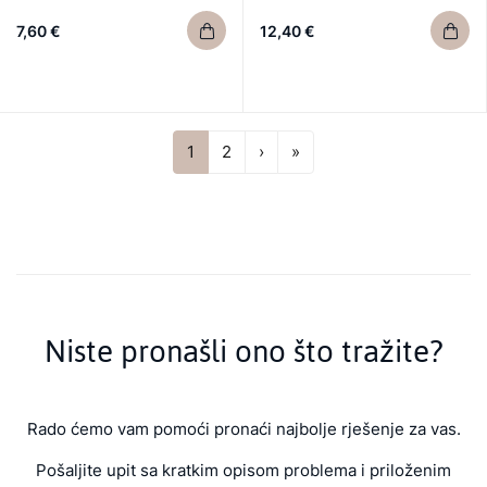
7,60 €
12,40 €
Next
Last
1
2
›
»
Niste pronašli ono što tražite?
Rado ćemo vam pomoći pronaći najbolje rješenje za vas.
Pošaljite upit sa kratkim opisom problema i priloženim