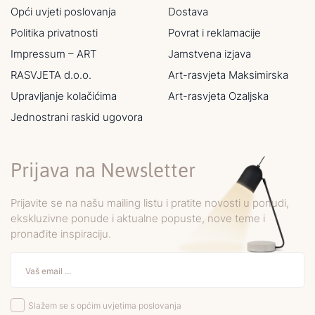
Opći uvjeti poslovanja
Dostava
Politika privatnosti
Povrat i reklamacije
Impressum – ART
Jamstvena izjava
RASVJETA d.o.o.
Art-rasvjeta Maksimirska
Upravljanje kolačićima
Art-rasvjeta Ozaljska
Jednostrani raskid ugovora
Prijava na Newsletter
Prijavite se na našu mailing listu i pratite novosti u ponudi,
ekskluzivne ponude i aktualne popuste, nove teme i
pronađite inspiraciju.
Slažem se s općim uvjetima poslovanja