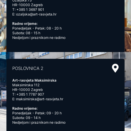
Ozaljska 75
HR-10000 Zagreb
T:
+385 1 3697 901
E:
ozaljska@art-rasvjeta.hr
Radno vrijeme:
Ponedjeljak - Petak: 08 - 20 h
Subota: 08 - 15 h
Nedjeljom i praznikom ne radimo
POSLOVNICA 2
Art-rasvjeta Maksimirska
Maksimirska 112
HR-10000 Zagreb
T:
+385 1 7787 907
E:
maksimirska@art-rasvjeta.hr
Radno vrijeme:
Ponedjeljak - Petak: 09 - 20 h
Subota: 09 - 14 h
Nedjeljom i praznikom ne radimo