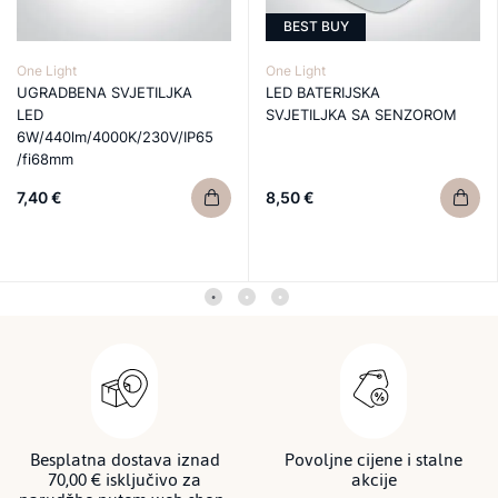
BEST BUY
One Light
One Light
UGRADBENA SVJETILJKA
LED BATERIJSKA
LED
SVJETILJKA SA SENZOROM
6W/440lm/4000K/230V/IP65
/fi68mm
7,40 €
8,50 €
Besplatna dostava iznad
Povoljne cijene i stalne
70,00 € isključivo za
akcije