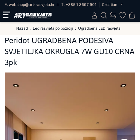
E:
webshop@art-rasvjeta.hr
ili
T:
+385 1 3697 901
Croatian
Nazad
Led rasvjeta po poziciji
Ugradbena LED rasvjeta
Peridot UGRADBENA PODESIVA
SVJETILJKA OKRUGLA 7W GU10 CRNA
3pk