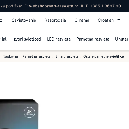
ička podrška:
E:
webshop@art-rasvjeta.hr
ili
T:
+385 1 3697 901
|
zi
Savjetovanje
Rasprodaja
O nama
Croatian
ijal
Izvori svjetlosti
LED rasvjeta
Pametna rasvjeta
Unutarn
Naslovna
Pametna rasvjeta
Smart rasvjeta
Ostale pametne svjetiljke