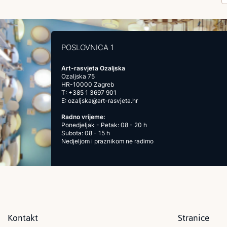
POSLOVNICA 1
Art-rasvjeta Ozaljska
Ozaljska 75
HR-10000 Zagreb
T:
+385 1 3697 901
E:
ozaljska@art-rasvjeta.hr
Radno vrijeme:
Ponedjeljak - Petak: 08 - 20 h
Subota: 08 - 15 h
Nedjeljom i praznikom ne radimo
Kontakt
Stranice