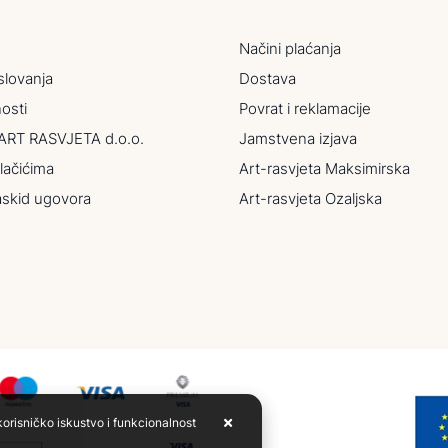
Načini plaćanja
slovanja
Dostava
nosti
Povrat i reklamacije
ART RASVJETA d.o.o.
Jamstvena izjava
lačićima
Art-rasvjeta Maksimirska
askid ugovora
Art-rasvjeta Ozaljska
korisničko iskustvo i funkcionalnost