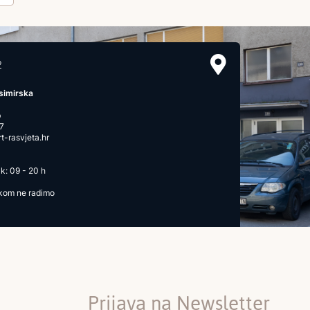
2
simirska
b
7
-rasvjeta.hr
k: 09 - 20 h
ikom ne radimo
Prijava na Newsletter