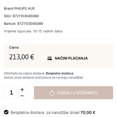
Brand
PHILIPS HUE
SKU:
8721103045089
Barkod:
8721103045089
Vrijeme isporuke:
10-15 radnih dana
Cijena:
213,00 €
NAČINI PLAĆANJA
Informativna cijena dostave:
Besplatna dostava
(točan iznos dostave izračunava se na kraju narudžbe)
DODAJ U KOŠARICU
Besplatna dostava
za narudžbe iznad
70,00 €