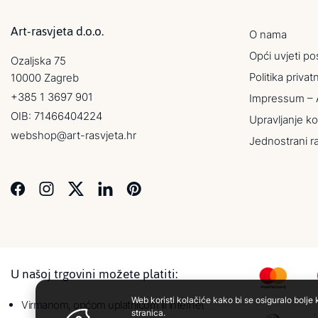
Art-rasvjeta d.o.o.
O nama
Opći uvjeti po
Ozaljska 75
Politika privat
10000 Zagreb
+385 1 3697 901
Impressum – 
OIB: 71466404224
Upravljanje ko
webshop@art-rasvjeta.hr
Jednostrani r
U našoj trgovini možete platiti:
Web koristi kolačiće kako bi se osiguralo bolje 
Virmanom, općom uplatnicom ili internet
stranica.