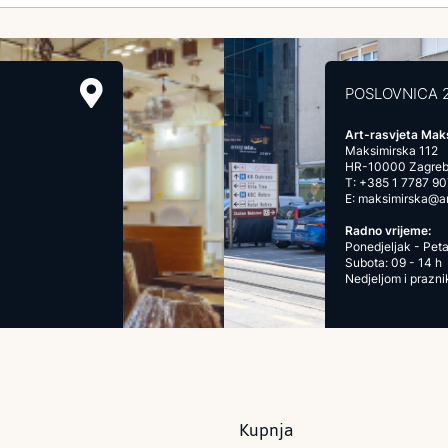
POSLOVNICA 
Art-rasvjeta Mak
Maksimirska 112
HR-10000 Zagre
T:
+385 1 7787 90
E:
maksimirska@art
Radno vrijeme:
Ponedjeljak - Peta
Subota: 09 - 14 h
Nedjeljom i prazn
Kupnja