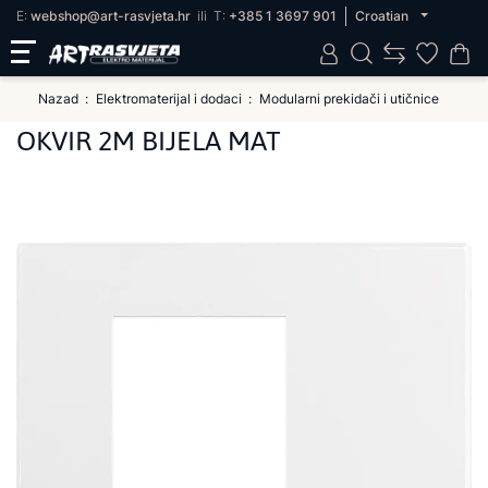
E:
webshop@art-rasvjeta.hr
ili
T:
+385 1 3697 901
Croatian
Nazad
Elektromaterijal i dodaci
Modularni prekidači i utičnice
OKVIR 2M BIJELA MAT