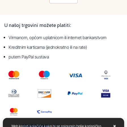
U našoj trgovini možete platiti:
Virmanom, općom uplatnicom ili internet bankarstvom
Kreditnim karticama (jednokratno ili na rate)
putem PayPal sustava
Web koristi kolačiće kako bi se osiguralo bolje korisničko