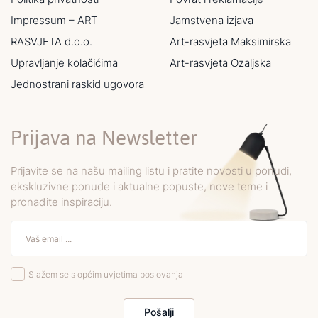
Impressum – ART
Jamstvena izjava
RASVJETA d.o.o.
Art-rasvjeta Maksimirska
Upravljanje kolačićima
Art-rasvjeta Ozaljska
Jednostrani raskid ugovora
Prijava na Newsletter
Prijavite se na našu mailing listu i pratite novosti u ponudi,
ekskluzivne ponude i aktualne popuste, nove teme i
pronađite inspiraciju.
Slažem se s općim uvjetima poslovanja
Pošalji