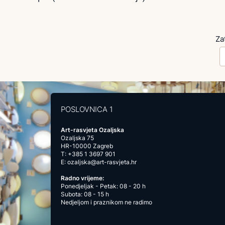
Za
POSLOVNICA 1
Art-rasvjeta Ozaljska
Ozaljska 75
HR-10000 Zagreb
T:
+385 1 3697 901
E:
ozaljska@art-rasvjeta.hr
Radno vrijeme:
Ponedjeljak - Petak: 08 - 20 h
Subota: 08 - 15 h
Nedjeljom i praznikom ne radimo