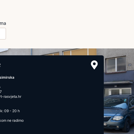
ima
2
simirska
b
7
-rasvjeta.hr
k: 09 - 20 h
ikom ne radimo