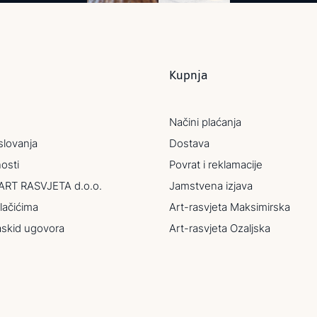
Kupnja
Načini plaćanja
slovanja
Dostava
nosti
Povrat i reklamacije
ART RASVJETA d.o.o.
Jamstvena izjava
lačićima
Art-rasvjeta Maksimirska
askid ugovora
Art-rasvjeta Ozaljska