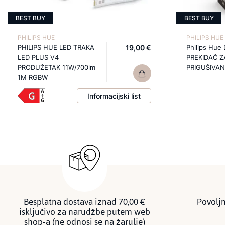
BEST BUY
BEST BUY
PHILIPS HUE
PHILIPS HUE
PHILIPS HUE LED TRAKA
19,00 €
Philips Hue
LED PLUS V4
PREKIDAČ Z
PRODUŽETAK 11W/700lm
PRIGUŠIVAN
1M RGBW
Informacijski list
Besplatna dostava iznad 70,00 €
Povoljn
isključivo za narudžbe putem web
shop-a (ne odnosi se na žarulje)