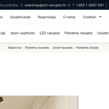
ička podrška:
E:
webshop@art-rasvjeta.hr
ili
T:
+385 1 3697 901
|
zi
Savjetovanje
Rasprodaja
O nama
Croatian
ijal
Izvori svjetlosti
LED rasvjeta
Pametna rasvjeta
Unutarn
Naslovna
Pametna rasvjeta
Smart rasvjeta
Pametne žarulje