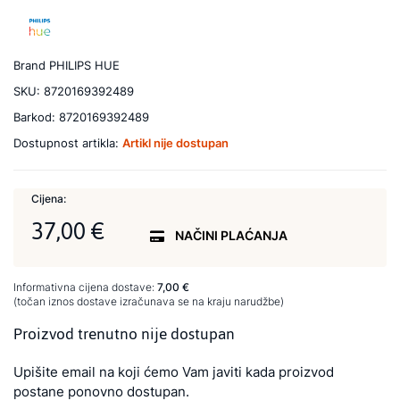
Brand
PHILIPS HUE
SKU:
8720169392489
Barkod:
8720169392489
Dostupnost artikla:
Artikl nije dostupan
Cijena:
37,00 €
NAČINI PLAĆANJA
Informativna cijena dostave:
7,00 €
(točan iznos dostave izračunava se na kraju narudžbe)
Proizvod trenutno nije dostupan
Upišite email na koji ćemo Vam javiti kada proizvod
postane ponovno dostupan.