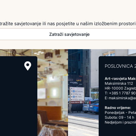
tražite savjetovanje ili nas posjetite u našim izložbenim prostor
Zatraži savjetovanje
POSLOVNICA 
Art-rasvjeta Mak
Maksimirska 112
HR-10000 Zagre
T:
+385 1 7787 90
E:
maksimirska@art
Radno vrijeme:
Ponedjeljak - Peta
Subota: 09 - 14 h
Nedjeljom i prazn