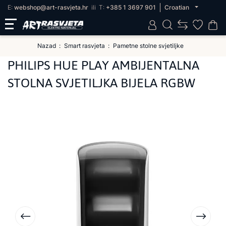
E:
webshop@art-rasvjeta.hr
ili
T:
+385 1 3697 901
Croatian
Nazad
Smart rasvjeta
Pametne stolne svjetiljke
PHILIPS HUE PLAY AMBIJENTALNA
STOLNA SVJETILJKA BIJELA RGBW