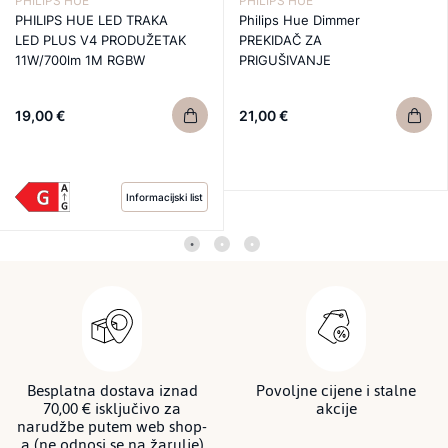
PHILIPS HUE
PHILIPS HUE
PHILIPS HUE LED TRAKA
Philips Hue Dimmer
LED PLUS V4 PRODUŽETAK
PREKIDAČ ZA
11W/700lm 1M RGBW
PRIGUŠIVANJE
19,00 €
21,00 €
Informacijski list
Besplatna dostava iznad
Povoljne cijene i stalne
70,00 € isključivo za
akcije
narudžbe putem web shop-
a (ne odnosi se na žarulje)