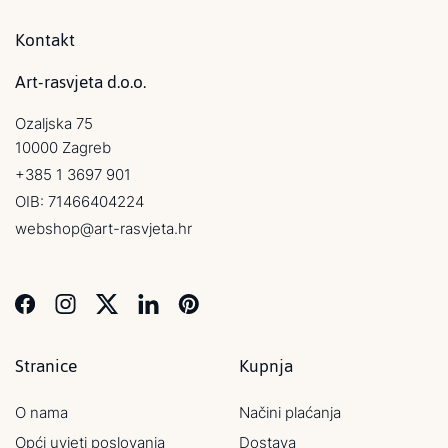
Kontakt
Art-rasvjeta d.o.o.
Ozaljska 75
10000 Zagreb
+385 1 3697 901
OIB: 71466404224
webshop@art-rasvjeta.hr
Stranice
Kupnja
O nama
Načini plaćanja
Opći uvjeti poslovanja
Dostava