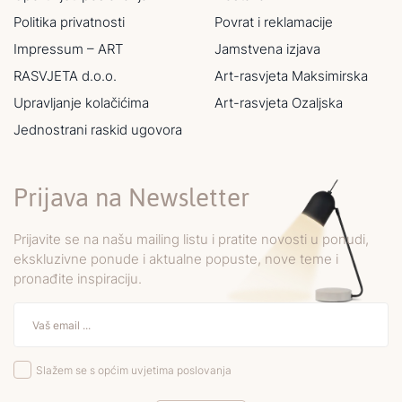
Politika privatnosti
Povrat i reklamacije
Impressum – ART
Jamstvena izjava
RASVJETA d.o.o.
Art-rasvjeta Maksimirska
Upravljanje kolačićima
Art-rasvjeta Ozaljska
Jednostrani raskid ugovora
Prijava na Newsletter
Prijavite se na našu mailing listu i pratite novosti u ponudi,
ekskluzivne ponude i aktualne popuste, nove teme i
pronađite inspiraciju.
Slažem se s općim uvjetima poslovanja