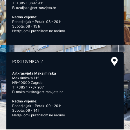
T:
+385 1 3697 901
E:
ozaljska@art-rasvjeta.hr
Radno vrijeme:
Ponedjeljak - Petak: 08 - 20 h
Subota: 08 - 15 h
Nedjeljom i praznikom ne radimo
POSLOVNICA 2
Art-rasvjeta Maksimirska
Maksimirska 112
HR-10000 Zagreb
T:
+385 1 7787 907
E:
maksimirska@art-rasvjeta.hr
Radno vrijeme:
Ponedjeljak - Petak: 09 - 20 h
Subota: 09 - 14 h
Nedjeljom i praznikom ne radimo