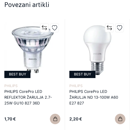
Povezani artikli
BEST BUY
BEST BUY
PHILIPS
PHILIPS
PHILIPS CorePro LED
PHILIPS CorePro LED
REFLEKTOR ŽARULJA 2.7-
ŽARULJA ND 13-100W A60
25W GU10 827 36D
E27 827
1,70 €
2,20 €