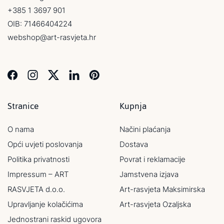
+385 1 3697 901
OIB: 71466404224
webshop@art-rasvjeta.hr
Stranice
Kupnja
O nama
Načini plaćanja
Opći uvjeti poslovanja
Dostava
Politika privatnosti
Povrat i reklamacije
Impressum – ART
Jamstvena izjava
RASVJETA d.o.o.
Art-rasvjeta Maksimirska
Upravljanje kolačićima
Art-rasvjeta Ozaljska
Jednostrani raskid ugovora