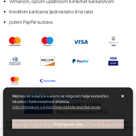
Virmanom, općom uplatnicom ili internet bankarstvom
Kreditnim karticama (jednokratno ili na rate)
putem PayPal sustava
Web koristi kolačiće kako bi se osiguralo bolje korisničko
iskustvo i funkcionalnost stranica.
Više informacija o kolačićima možete pročitati ovdje
Sve cijene iskazane su u Eurima i uključuju PDV. Trudimo se dati što bolji i
Prihvaćam sve
točniji opis i sliku. Unatoč tome, ne možemo garantirati da su svi navedeni
podaci i slike u potpunosti točni. Ne odgovaramo za eventualne pogreške