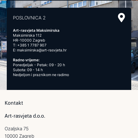
POSLOVNICA 2
Art-rasvjeta Maksimirska
Maksimirska 112
HR-10000 Zagreb
T:
+385 1 7787 907
E:
maksimirska@art-rasvjeta.hr
Radno vrijeme:
Ponedjeljak - Petak: 09 - 20 h
Subota: 09 - 14 h
Nedjeljom i praznikom ne radimo
Kontakt
Art-rasvjeta d.o.o.
Ozaljska 75
10000 Zagreb