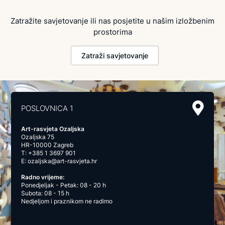
Zatražite savjetovanje ili nas posjetite u našim izložbenim
prostorima
Zatraži savjetovanje
POSLOVNICA 1
Art-rasvjeta Ozaljska
Ozaljska 75
HR-10000 Zagreb
T:
+385 1 3697 901
E:
ozaljska@art-rasvjeta.hr
Radno vrijeme:
Ponedjeljak - Petak: 08 - 20 h
Subota: 08 - 15 h
Nedjeljom i praznikom ne radimo