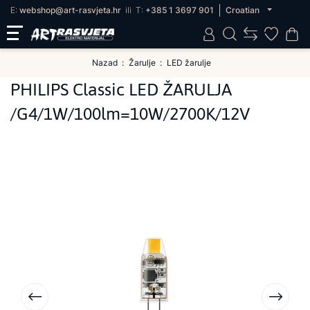
E:
webshop@art-rasvjeta.hr
ili
T:
+385 1 3697 901
Croatian
Nazad
Žarulje
LED žarulje
PHILIPS Classic LED ŽARULJA
/G4/1W/100lm=10W/2700K/12V