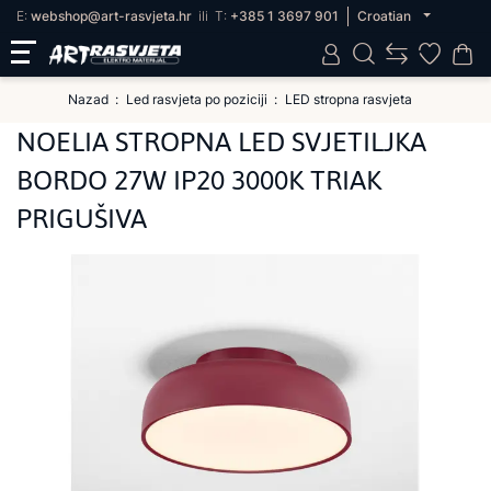
E:
webshop@art-rasvjeta.hr
ili
T:
+385 1 3697 901
Croatian
Nazad
Led rasvjeta po poziciji
LED stropna rasvjeta
NOELIA STROPNA LED SVJETILJKA
BORDO 27W IP20 3000K TRIAK
PRIGUŠIVA