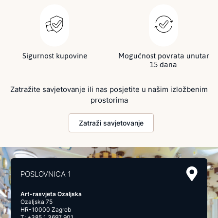
Sigurnost kupovine
Mogućnost povrata unutar
15 dana
Zatražite savjetovanje ili nas posjetite u našim izložbenim
prostorima
Zatraži savjetovanje
POSLOVNICA 1
Art-rasvjeta Ozaljska
Ozaljska 75
HR-10000 Zagreb
T:
+385 1 3697 901