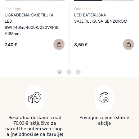
One Light
One Light
UGRADBENA SVJETILJKA
LED BATERIJSKA
LED
SVJETILJKA SA SENZOROM
6W/440lm/4000K/230V/IP65
/fi68mm
7,40 €
8,50 €
Besplatna dostava iznad
Povoljne cijene i stalne
70,00 € isključivo za
akcije
narudžbe putem web shop-
a (ne odnosi se na žarulje)