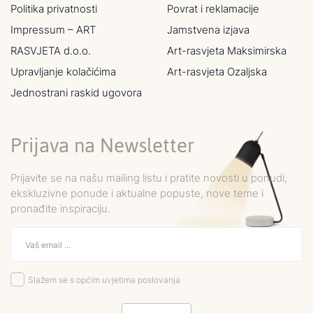
Politika privatnosti
Povrat i reklamacije
Impressum – ART
Jamstvena izjava
RASVJETA d.o.o.
Art-rasvjeta Maksimirska
Upravljanje kolačićima
Art-rasvjeta Ozaljska
Jednostrani raskid ugovora
Prijava na Newsletter
Prijavite se na našu mailing listu i pratite novosti u ponudi,
ekskluzivne ponude i aktualne popuste, nove teme i
pronađite inspiraciju.
Slažem se s općim uvjetima poslovanja