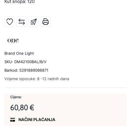
Kut snopa: 120
Brand
One Light
SKU:
DM42100BAL/B/V
Barkod:
5291889086871
Vrijeme isporuke:
8 -12 radnih dana
Cijena:
60,80 €
NAČINI PLAĆANJA