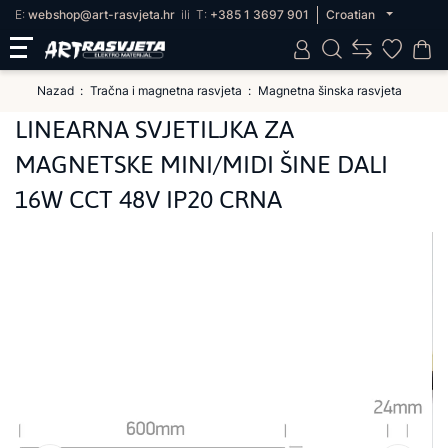
E:
webshop@art-rasvjeta.hr
ili
T:
+385 1 3697 901
Croatian
Nazad
Tračna i magnetna rasvjeta
Magnetna šinska rasvjeta
LINEARNA SVJETILJKA ZA
MAGNETSKE MINI/MIDI ŠINE DALI
16W CCT 48V IP20 CRNA