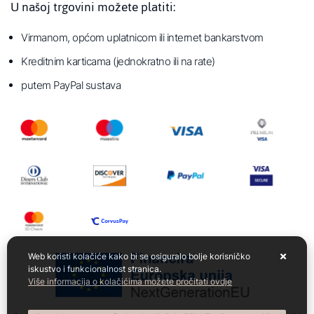
U našoj trgovini možete platiti:
Virmanom, općom uplatnicom ili internet bankarstvom
Kreditnim karticama (jednokratno ili na rate)
putem PayPal sustava
Web koristi kolačiće kako bi se osiguralo bolje korisničko
iskustvo i funkcionalnost stranica.
Više informacija o kolačićima možete pročitati ovdje