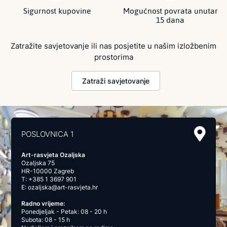
Sigurnost kupovine
Mogućnost povrata unutar
15 dana
Zatražite savjetovanje ili nas posjetite u našim izložbenim
prostorima
Zatraži savjetovanje
POSLOVNICA 1
Art-rasvjeta Ozaljska
Ozaljska 75
HR-10000 Zagreb
T:
+385 1 3697 901
E:
ozaljska@art-rasvjeta.hr
Radno vrijeme:
Ponedjeljak - Petak: 08 - 20 h
Subota: 08 - 15 h