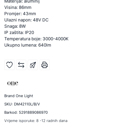
Materijal: aluminij
Visina: 86mm
Promjer: 43mm
Ulazni napon: 48V DC
Snaga: 8W
IP zaštita: IP20
Temperatura boje: 3000-4000K
Ukupno lumena: 640lm
Brand
One Light
SKU:
DM42110L/B/V
Barkod:
5291889086970
Vrijeme isporuke:
8 -12 radnih dana