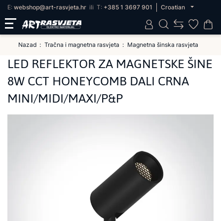
E:
webshop@art-rasvjeta.hr
ili
T:
+385 1 3697 901
Croatian
Nazad
Tračna i magnetna rasvjeta
Magnetna šinska rasvjeta
LED REFLEKTOR ZA MAGNETSKE ŠINE
8W CCT HONEYCOMB DALI CRNA
MINI/MIDI/MAXI/P&P