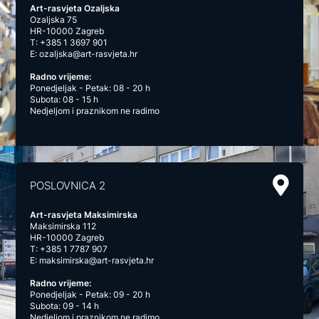
Art-rasvjeta Ozaljska
Ozaljska 75
HR-10000 Zagreb
T:
+385 1 3697 901
E:
ozaljska@art-rasvjeta.hr
Radno vrijeme:
Ponedjeljak - Petak: 08 - 20 h
Subota: 08 - 15 h
Nedjeljom i praznikom ne radimo
POSLOVNICA 2
Art-rasvjeta Maksimirska
Maksimirska 112
HR-10000 Zagreb
T:
+385 1 7787 907
E:
maksimirska@art-rasvjeta.hr
Radno vrijeme:
Ponedjeljak - Petak: 09 - 20 h
Subota: 09 - 14 h
Nedjeljom i praznikom ne radimo