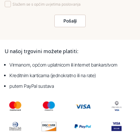
Slažem se s općim uvjetima poslovanja
Pošalji
U našoj trgovini možete platiti:
Virmanom, općom uplatnicom ili internet bankarstvom
Kreditnim karticama (jednokratno ili na rate)
putem PayPal sustava