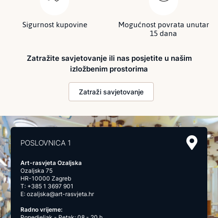
Sigurnost kupovine
Mogućnost povrata unutar
15 dana
Zatražite savjetovanje ili nas posjetite u našim
izložbenim prostorima
Zatraži savjetovanje
POSLOVNICA 1
Art-rasvjeta Ozaljska
Ozaljska 75
HR-10000 Zagreb
T:
+385 1 3697 901
E:
ozaljska@art-rasvjeta.hr
Radno vrijeme:
Ponedjeljak - Petak: 08 - 20 h