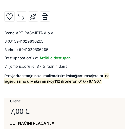
Brand
ART-RASVJETA d.o.o.
SKU:
5941029896265
Barkod:
5941029896265
Dostupnost artikla:
Artikl je dostupan
Vrijeme isporuke:
3 - 5 radnih dana
Provjerite stanje na e-mail:maksimirska@art-rasvjeta.hr
na
lageru samo u Maksimirskoj 112 ili telefon 01/7787 907
Cijena:
7,00 €
NAČINI PLAĆANJA