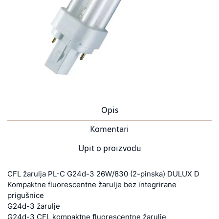
Opis
Komentari
Upit o proizvodu
CFL žarulja PL-C G24d-3 26W/830 (2-pinska) DULUX D
Kompaktne fluorescentne žarulje bez integrirane
prigušnice
G24d-3 žarulje
G24d-3 CFL kompaktne fluorescentne žarulje