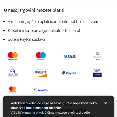
U našoj trgovini možete platiti:
Virmanom, općom uplatnicom ili internet bankarstvom
Kreditnim karticama (jednokratno ili na rate)
putem PayPal sustava
Web koristi kolačiće kako bi se osiguralo bolje korisničko
iskustvo i funkcionalnost stranica.
Više informacija o kolačićima možete pročitati ovdje