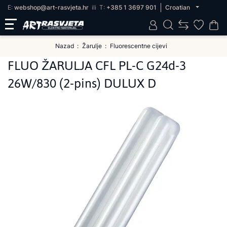
E:
webshop@art-rasvjeta.hr
ili
T:
+385 1 3697 901
Croatian
Nazad
Žarulje
Fluorescentne cijevi
FLUO ŽARULJA CFL PL-C G24d-3
26W/830 (2-pins) DULUX D