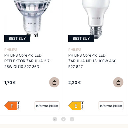
BEST BUY
BEST BUY
PHILIPS
PHILIPS
PHILIPS CorePro LED
PHILIPS CorePro LED
REFLEKTOR ŽARULJA 2.7-
ŽARULJA ND 13-100W A60
25W GU10 827 36D
E27 827
1,70 €
2,20 €
Informacijski list
Informacijski list