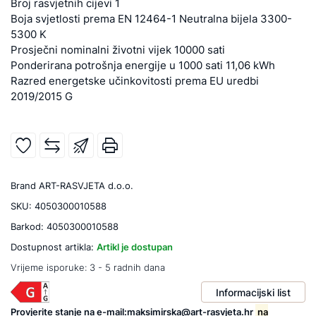
Broj rasvjetnih cijevi 1
Boja svjetlosti prema EN 12464-1 Neutralna bijela 3300-
5300 K
Prosječni nominalni životni vijek 10000 sati
Ponderirana potrošnja energije u 1000 sati 11,06 kWh
Razred energetske učinkovitosti prema EU uredbi
2019/2015 G
Brand
ART-RASVJETA d.o.o.
SKU:
4050300010588
Barkod:
4050300010588
Dostupnost artikla:
Artikl je dostupan
Vrijeme isporuke:
3 - 5 radnih dana
Informacijski list
Provjerite stanje na e-mail:maksimirska@art-rasvjeta.hr
na