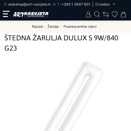
E:
webshop@art-rasvjeta.hr
ili
T:
+385 1 3697 901
Croatian
Nazad
Žarulje
Fluorescentne cijevi
ŠTEDNA ŽARULJA DULUX S 9W/840
G23