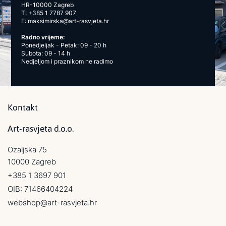
HR-10000 Zagreb
T:
+385 1 7787 907
E:
maksimirska@art-rasvjeta.hr
Radno vrijeme:
Ponedjeljak - Petak: 09 - 20 h
Subota: 09 - 14 h
Nedjeljom i praznikom ne radimo
Kontakt
Art-rasvjeta d.o.o.
Ozaljska 75
10000 Zagreb
+385 1 3697 901
OIB: 71466404224
webshop@art-rasvjeta.hr