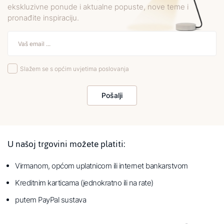
ekskluzivne ponude i aktualne popuste, nove teme i
pronađite inspiraciju.
Slažem se s općim uvjetima poslovanja
Pošalji
U našoj trgovini možete platiti:
Virmanom, općom uplatnicom ili internet bankarstvom
Kreditnim karticama (jednokratno ili na rate)
putem PayPal sustava