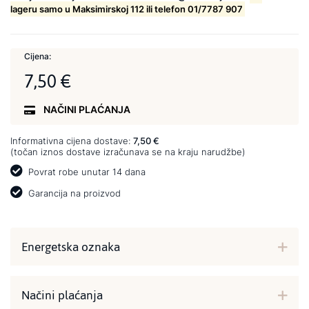
lageru samo u Maksimirskoj 112 ili telefon 01/7787 907
Cijena:
7,50 €
NAČINI PLAĆANJA
Informativna cijena dostave:
7,50 €
(točan iznos dostave izračunava se na kraju narudžbe)
Povrat robe unutar 14 dana
Garancija na proizvod
Energetska oznaka
Načini plaćanja