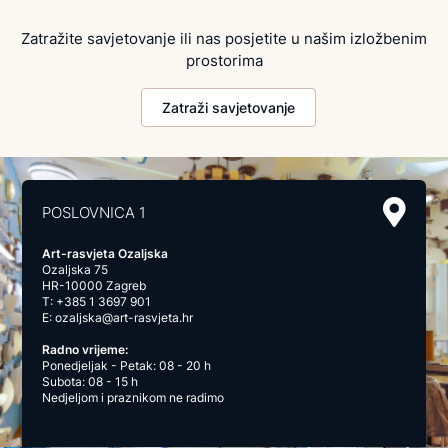
Zatražite savjetovanje ili nas posjetite u našim izložbenim
prostorima
Zatraži savjetovanje
POSLOVNICA 1
Art-rasvjeta Ozaljska
Ozaljska 75
HR-10000 Zagreb
T:
+385 1 3697 901
E:
ozaljska@art-rasvjeta.hr
Radno vrijeme:
Ponedjeljak - Petak: 08 - 20 h
Subota: 08 - 15 h
Nedjeljom i praznikom ne radimo