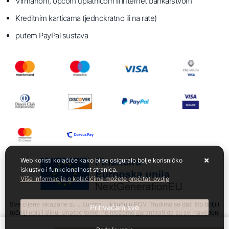
Virmanom, općom uplatnicom ili internet bankarstvom
Kreditnim karticama (jednokratno ili na rate)
putem PayPal sustava
Web koristi kolačiće kako bi se osiguralo bolje korisničko
iskustvo i funkcionalnost stranica.
Više informacija o kolačićima možete pročitati ovdje
Sve cijene iskazane su u Eurima i uključuju PDV. Trudimo se dati što bolji i
Prihvaćam sve
točniji opis i sliku. Unatoč tome, ne možemo garantirati da su svi navedeni
podaci i slike u potpunosti točni. Ne odgovaramo za eventualne pogreške
nastale u opisu proizvoda, slikama proizvoda te promjene cijena.