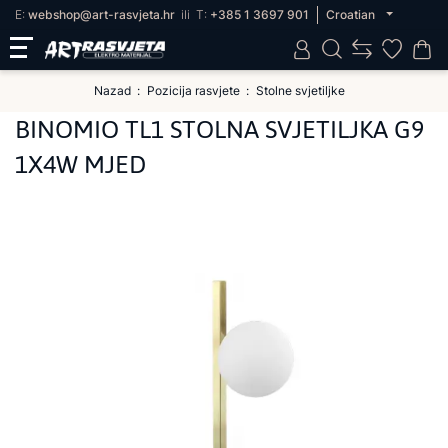
E:
webshop@art-rasvjeta.hr
ili
T:
+385 1 3697 901
Croatian
Nazad
Pozicija rasvjete
Stolne svjetiljke
BINOMIO TL1 STOLNA SVJETILJKA G9
1X4W MJED