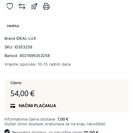
Brand
IDEAL-LUX
SKU:
ID353258
Barkod:
8021696353258
Vrijeme isporuke:
10-15 radnih dana
Cijena:
54,00 €
NAČINI PLAĆANJA
Informativna cijena dostave:
7,00 €
(točan iznos dostave izračunava se na kraju narudžbe)
Besplatna dostava
za narudžbe iznad
70,00 €