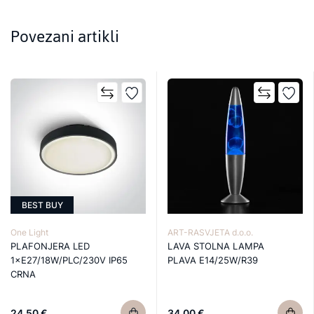
Povezani artikli
BEST BUY
One Light
ART-RASVJETA d.o.o.
PLAFONJERA LED
LAVA STOLNA LAMPA
1×E27/18W/PLC/230V IP65
PLAVA E14/25W/R39
CRNA
24,50 €
34,00 €