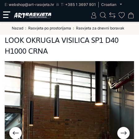
E:
webshop@art-rasvjeta.hr
ili
T:
+385 1 3697 901
Croatian
Nazad
Rasvjeta po prostorijama
Rasvjeta za dnevni boravak
LOOK OKRUGLA VISILICA SP1 D40
H1000 CRNA