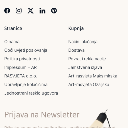
Stranice
Kupnja
O nama
Načini plaćanja
Opći uvjeti poslovanja
Dostava
Politika privatnosti
Povrat i reklamacije
Impressum – ART
Jamstvena izjava
RASVJETA d.o.o.
Art-rasvjeta Maksimirska
Upravljanje kolačićima
Art-rasvjeta Ozaljska
Jednostrani raskid ugovora
Prijava na Newsletter
Prijavite se na našu mailing listu i pratite novosti u ponudi,