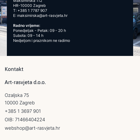
Maksimirska 112
HR-10000 Zagreb
T:
+385 1 7787 907
E:
maksimirska@art-rasvjeta.hr
Radno vrijeme:
Ponedjeljak - Petak: 09 - 20 h
Subota: 09 - 14 h
Nedjeljom i praznikom ne radimo
Kontakt
Art-rasvjeta d.o.o.
Ozaljska 75
10000 Zagreb
+385 1 3697 901
OIB: 71466404224
webshop@art-rasvjeta.hr