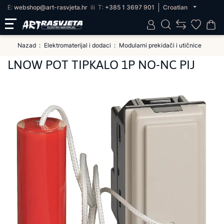
E:
webshop@art-rasvjeta.hr
ili
T:
+385 1 3697 901
Croatian
Nazad
Elektromaterijal i dodaci
Modularni prekidači i utičnice
LNOW POT TIPKALO 1P NO-NC PIJ