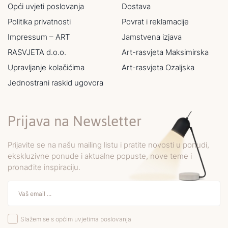
Opći uvjeti poslovanja
Dostava
Politika privatnosti
Povrat i reklamacije
Impressum – ART
Jamstvena izjava
RASVJETA d.o.o.
Art-rasvjeta Maksimirska
Upravljanje kolačićima
Art-rasvjeta Ozaljska
Jednostrani raskid ugovora
Prijava na Newsletter
Prijavite se na našu mailing listu i pratite novosti u ponudi,
ekskluzivne ponude i aktualne popuste, nove teme i
pronađite inspiraciju.
Slažem se s općim uvjetima poslovanja