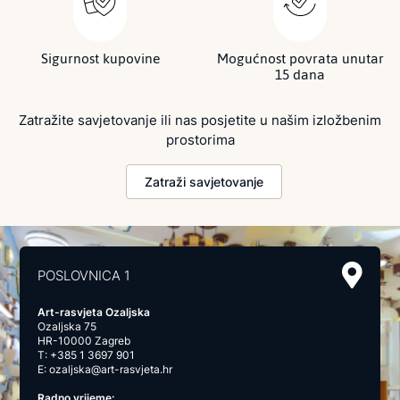
Sigurnost kupovine
Mogućnost povrata unutar
15 dana
Zatražite savjetovanje ili nas posjetite u našim izložbenim
prostorima
Zatraži savjetovanje
POSLOVNICA 1
Art-rasvjeta Ozaljska
Ozaljska 75
HR-10000 Zagreb
T:
+385 1 3697 901
E:
ozaljska@art-rasvjeta.hr
Radno vrijeme: