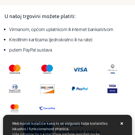
U našoj trgovini možete platiti:
Virmanom, općom uplatnicom ili internet bankarstvom
Kreditnim karticama (jednokratno ili na rate)
putem PayPal sustava
Web koristi kolačiće kako bi se osiguralo bolje korisničko
iskustvo i funkcionalnost stranica.
Više informacija o kolačićima možete pročitati ovdje