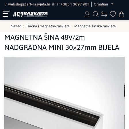
E:
webshop@art-rasvjeta.hr
ili
T:
+385 1 3697 901
Croatian
Nazad
Tračna i magnetna rasvjeta
Magnetna šinska rasvjeta
MAGNETNA ŠINA 48V/2m
NADGRADNA MINI 30×27mm BIJELA