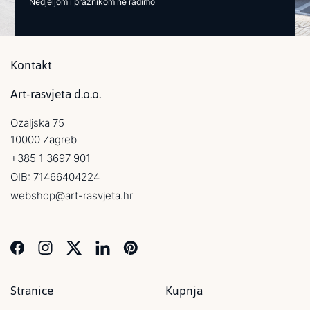
Nedjeljom i praznikom ne radimo
Kontakt
Art-rasvjeta d.o.o.
Ozaljska 75
10000 Zagreb
+385 1 3697 901
OIB: 71466404224
webshop@art-rasvjeta.hr
Stranice
Kupnja