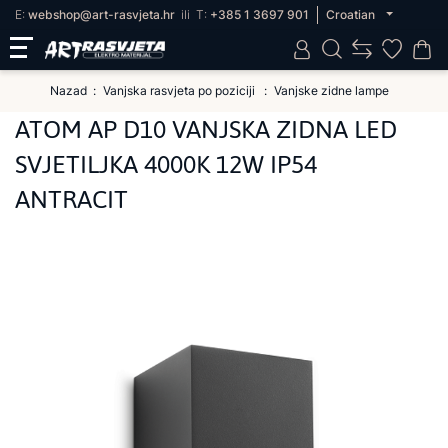
E:
webshop@art-rasvjeta.hr
ili
T:
+385 1 3697 901
Croatian
Nazad
Vanjska rasvjeta po poziciji
Vanjske zidne lampe
ATOM AP D10 VANJSKA ZIDNA LED
SVJETILJKA 4000K 12W IP54
ANTRACIT