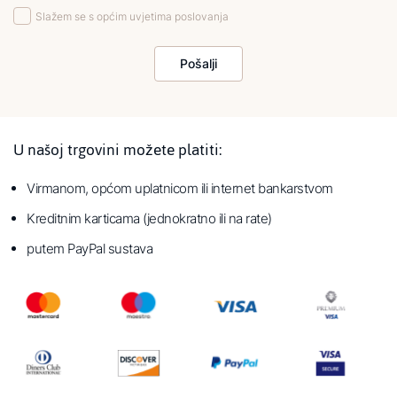
Slažem se s općim uvjetima poslovanja
Pošalji
U našoj trgovini možete platiti:
Virmanom, općom uplatnicom ili internet bankarstvom
Kreditnim karticama (jednokratno ili na rate)
putem PayPal sustava