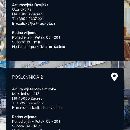
Art-rasvjeta Ozaljska
Ozaljska 75
HR-10000 Zagreb
T:
+385 1 3697 901
E:
ozaljska@art-rasvjeta.hr
Radno vrijeme:
Ponedjeljak - Petak: 08 - 20 h
Subota: 08 - 15 h
Nedjeljom i praznikom ne radimo
POSLOVNICA 2
Art-rasvjeta Maksimirska
Maksimirska 112
HR-10000 Zagreb
T:
+385 1 7787 907
E:
maksimirska@art-rasvjeta.hr
Radno vrijeme:
Ponedjeljak - Petak: 09 - 20 h
Subota: 09 - 14 h