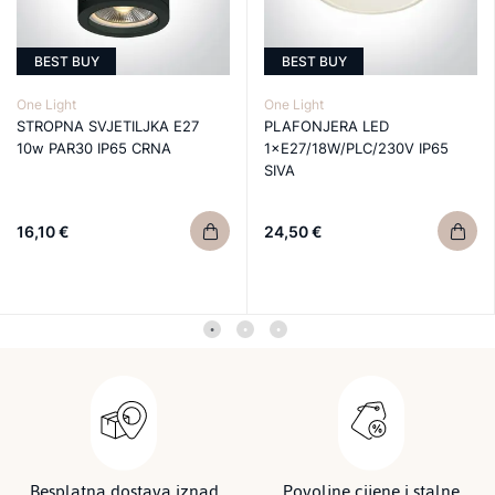
BEST BUY
BEST BUY
One Light
One Light
STROPNA SVJETILJKA E27
PLAFONJERA LED
10w PAR30 IP65 CRNA
1×E27/18W/PLC/230V IP65
SIVA
16,10 €
24,50 €
Besplatna dostava iznad
Povoljne cijene i stalne