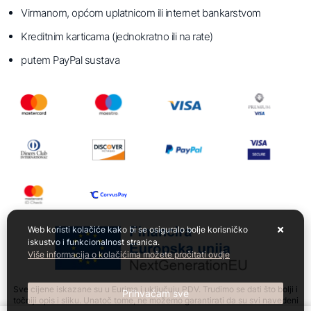
Virmanom, općom uplatnicom ili internet bankarstvom
Kreditnim karticama (jednokratno ili na rate)
putem PayPal sustava
Web koristi kolačiće kako bi se osiguralo bolje korisničko
iskustvo i funkcionalnost stranica.
Više informacija o kolačićima možete pročitati ovdje
Sve cijene iskazane su u Eurima i uključuju PDV. Trudimo se dati što bolji i
Prihvaćam sve
točniji opis i sliku. Unatoč tome, ne možemo garantirati da su svi navedeni