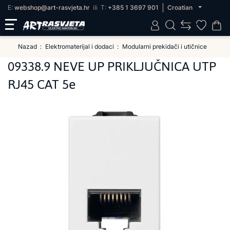
E:
webshop@art-rasvjeta.hr
ili
T:
+385 1 3697 901
Croatian
Nazad
Elektromaterijal i dodaci
Modularni prekidači i utičnice
09338.9 NEVE UP PRIKLJUČNICA UTP
RJ45 CAT 5e