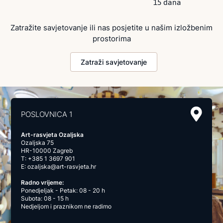
15 dana
Zatražite savjetovanje ili nas posjetite u našim izložbenim
prostorima
Zatraži savjetovanje
POSLOVNICA 1
Art-rasvjeta Ozaljska
Ozaljska 75
HR-10000 Zagreb
T:
+385 1 3697 901
E:
ozaljska@art-rasvjeta.hr
Radno vrijeme:
Ponedjeljak - Petak: 08 - 20 h
Subota: 08 - 15 h
Nedjeljom i praznikom ne radimo