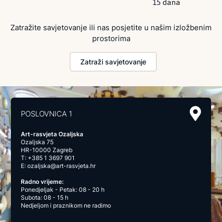
15 dana
Zatražite savjetovanje ili nas posjetite u našim izložbenim
prostorima
Zatraži savjetovanje
POSLOVNICA 1
Art-rasvjeta Ozaljska
Ozaljska 75
HR-10000 Zagreb
T:
+385 1 3697 901
E:
ozaljska@art-rasvjeta.hr
Radno vrijeme:
Ponedjeljak - Petak: 08 - 20 h
Subota: 08 - 15 h
Nedjeljom i praznikom ne radimo