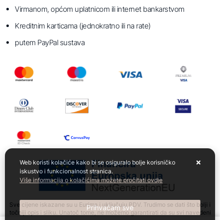
Virmanom, općom uplatnicom ili internet bankarstvom
Kreditnim karticama (jednokratno ili na rate)
putem PayPal sustava
Web koristi kolačiće kako bi se osiguralo bolje korisničko
iskustvo i funkcionalnost stranica.
Više informacija o kolačićima možete pročitati ovdje
Sve cijene iskazane su u Eurima i uključuju PDV. Trudimo se dati što bolji i
Prihvaćam sve
točniji opis i sliku. Unatoč tome, ne možemo garantirati da su svi navedeni