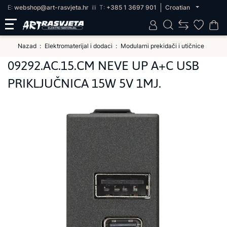
E:
webshop@art-rasvjeta.hr
ili
T:
+385 1 3697 901
Croatian
Nazad
Elektromaterijal i dodaci
Modularni prekidači i utičnice
09292.AC.15.CM NEVE UP A+C USB
PRIKLJUČNICA 15W 5V 1MJ.