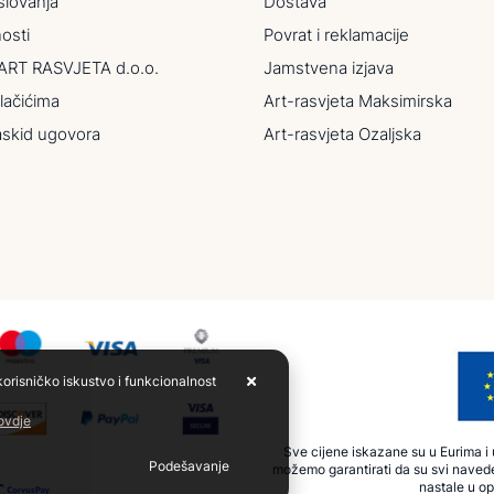
slovanja
Dostava
nosti
Povrat i reklamacije
ART RASVJETA d.o.o.
Jamstvena izjava
lačićima
Art-rasvjeta Maksimirska
askid ugovora
Art-rasvjeta Ozaljska
korisničko iskustvo i funkcionalnost
 ovdje
Sve cijene iskazane su u Eurima i u
Podešavanje
možemo garantirati da su svi navede
nastale u op