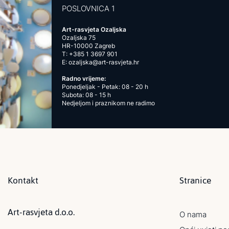
POSLOVNICA 1
Art-rasvjeta Ozaljska
Ozaljska 75
HR-10000 Zagreb
T:
+385 1 3697 901
E:
ozaljska@art-rasvjeta.hr
Radno vrijeme:
Ponedjeljak - Petak: 08 - 20 h
Subota: 08 - 15 h
Nedjeljom i praznikom ne radimo
Kontakt
Stranice
Art-rasvjeta d.o.o.
O nama