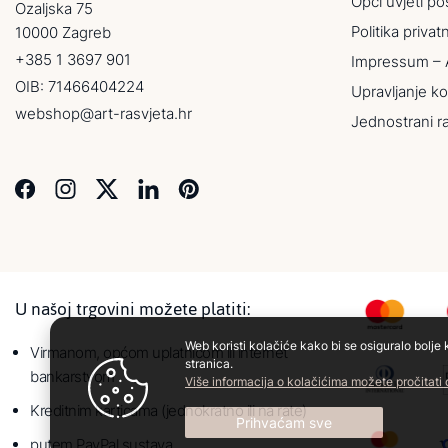
Opći uvjeti po
Ozaljska 75
Politika privat
10000 Zagreb
+385 1 3697 901
Impressum – 
OIB: 71466404224
Upravljanje ko
webshop@art-rasvjeta.hr
Jednostrani r
U našoj trgovini možete platiti:
Web koristi kolačiće kako bi se osiguralo bolje 
Virmanom, općom uplatnicom ili internet
stranica.
bankarstvom
Više informacija o kolačićima možete pročitati
Kreditnim karticama (jednokratno ili na rate)
Prihvaćam sve
putem PayPal sustava