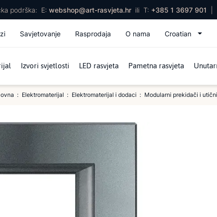
ička podrška:
E:
webshop@art-rasvjeta.hr
ili
T:
+385 1 3697 901
|
zi
Savjetovanje
Rasprodaja
O nama
Croatian
ijal
Izvori svjetlosti
LED rasvjeta
Pametna rasvjeta
Unutarn
lovna
Elektromaterijal
Elektromaterijal i dodaci
Modularni prekidači i utičn