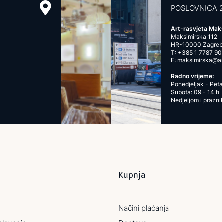
POSLOVNICA 
Art-rasvjeta Mak
Maksimirska 112
HR-10000 Zagre
T:
+385 1 7787 90
E:
maksimirska@art
Radno vrijeme:
Ponedjeljak - Peta
Subota: 09 - 14 h
Nedjeljom i prazn
Kupnja
Načini plaćanja