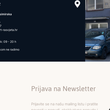
2
simirska
b
7
-rasvjeta.hr
k: 09 - 20 h
ikom ne radimo
Prijava na Newsletter
Prijavite se na našu mailing listu i pratite
novosti u ponudi, ekskluzivne ponude i