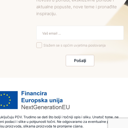
aktualne popuste, nove teme i pronađite
inspiraciju.
Slažem se s općim uvjetima poslovanja
Pošalji
ključuju PDV. Trudimo se dati što bolji i točniji opis i sliku. Unatoč tome, ne
ni podaci i slike u potpunosti točni. Ne odgovaramo za eventualne pogreške
isu proizvoda, slikama proizvoda te promjene cijena.