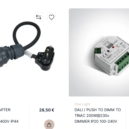
One Light
APTER
28,50 €
DALI / PUSH TO DIMM TO
TRIAC 200W@230v
400V IP44
DIMMER IP20 100-240V