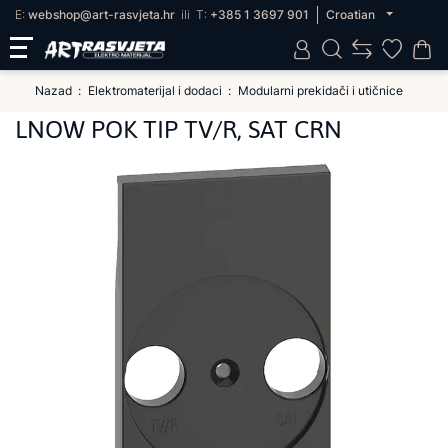
E:
webshop@art-rasvjeta.hr
ili
T:
+385 1 3697 901
Croatian
Nazad
Elektromaterijal i dodaci
Modularni prekidači i utičnice
LNOW POK TIP TV/R, SAT CRN