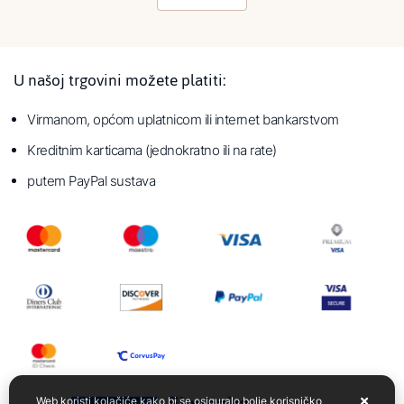
U našoj trgovini možete platiti:
Virmanom, općom uplatnicom ili internet bankarstvom
Kreditnim karticama (jednokratno ili na rate)
putem PayPal sustava
Web koristi kolačiće kako bi se osiguralo bolje korisničko