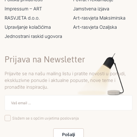
Impressum – ART
Jamstvena izjava
RASVJETA d.o.o.
Art-rasvjeta Maksimirska
Upravljanje kolačićima
Art-rasvjeta Ozaljska
Jednostrani raskid ugovora
Prijava na Newsletter
Prijavite se na našu mailing listu i pratite novosti u ponudi,
ekskluzivne ponude i aktualne popuste, nove teme i
pronađite inspiraciju.
Slažem se s općim uvjetima poslovanja
Pošalji