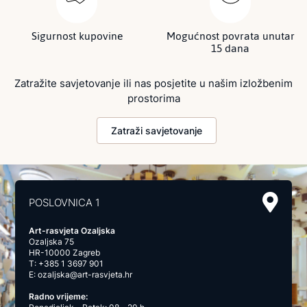
Sigurnost kupovine
Mogućnost povrata unutar
15 dana
Zatražite savjetovanje ili nas posjetite u našim izložbenim
prostorima
Zatraži savjetovanje
POSLOVNICA 1
Art-rasvjeta Ozaljska
Ozaljska 75
HR-10000 Zagreb
T:
+385 1 3697 901
E:
ozaljska@art-rasvjeta.hr
Radno vrijeme: