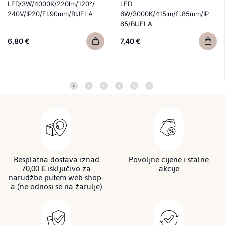
LED/3W/4000K/220lm/120°/
LED
240V/IP20/FI.90mm/BIJELA
6W/3000K/415lm/fi.85mm/IP
65/BIJELA
6,80 €
7,40 €
Besplatna dostava iznad
Povoljne cijene i stalne
70,00 € isključivo za
akcije
narudžbe putem web shop-
a (ne odnosi se na žarulje)