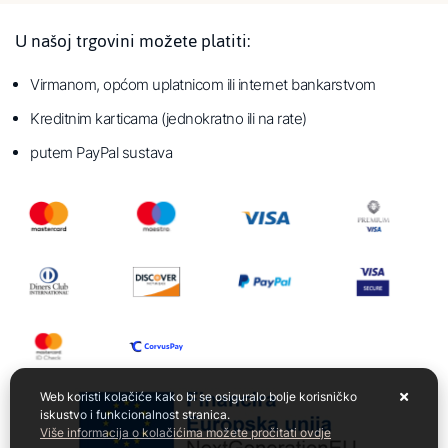
U našoj trgovini možete platiti:
Virmanom, općom uplatnicom ili internet bankarstvom
Kreditnim karticama (jednokratno ili na rate)
putem PayPal sustava
Web koristi kolačiće kako bi se osiguralo bolje korisničko
iskustvo i funkcionalnost stranica.
Više informacija o kolačićima možete pročitati ovdje