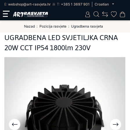
E:
webshop@art-rasvjeta.hr
ili
T:
+385 1 3697 901
Croatian
Nazad
Pozicija rasvjete
Ugradbena rasvjeta
UGRADBENA LED SVJETILJKA CRNA
20W CCT IP54 1800lm 230V