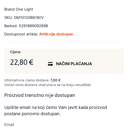
Brand
One Light
SKU:
DM10120BX/W/V
Barkod:
5291889092698
Dostupnost artikla:
Artikl nije dostupan
Cijena:
22,80 €
NAČINI PLAĆANJA
Informativna cijena dostave:
7,00 €
(točan iznos dostave izračunava se na kraju narudžbe)
Proizvod trenutno nije dostupan
Upišite email na koji ćemo Vam javiti kada proizvod
postane ponovno dostupan.
Email