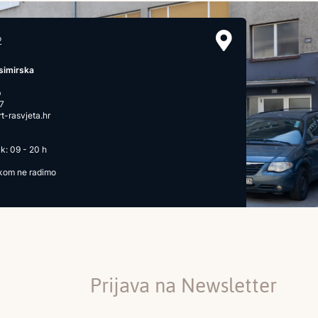
2
simirska
b
7
-rasvjeta.hr
k: 09 - 20 h
ikom ne radimo
Prijava na Newsletter