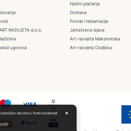
Načini plaćanja
slovanja
Dostava
nosti
Povrat i reklamacije
ART RASVJETA d.o.o.
Jamstvena izjava
lačićima
Art-rasvjeta Maksimirska
askid ugovora
Art-rasvjeta Ozaljska
korisničko iskustvo i funkcionalnost
 ovdje