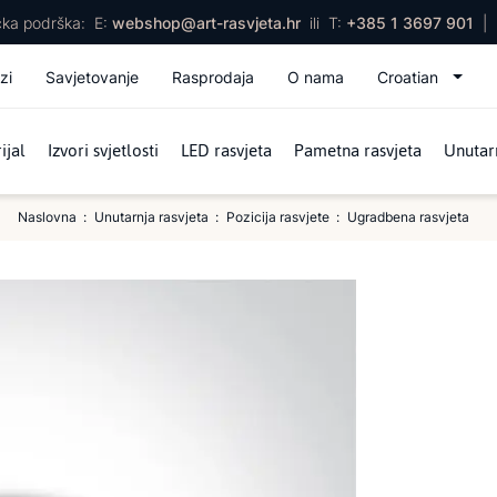
ička podrška:
E:
webshop@art-rasvjeta.hr
ili
T:
+385 1 3697 901
|
zi
Savjetovanje
Rasprodaja
O nama
Croatian
ijal
Izvori svjetlosti
LED rasvjeta
Pametna rasvjeta
Unutarn
Naslovna
Unutarnja rasvjeta
Pozicija rasvjete
Ugradbena rasvjeta