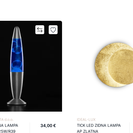
A d.o.o.
IDEAL-LUX
NA LAMPA
34,00 €
TICK LED ZIDNA LAMPA
25W/R39
AP ZLATNA