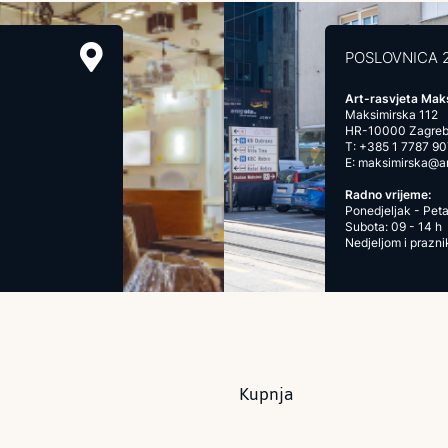
POSLOVNICA 
Art-rasvjeta Mak
Maksimirska 112
HR-10000 Zagre
T:
+385 1 7787 90
E:
maksimirska@art
Radno vrijeme:
Ponedjeljak - Peta
Subota: 09 - 14 h
Nedjeljom i prazn
Kupnja