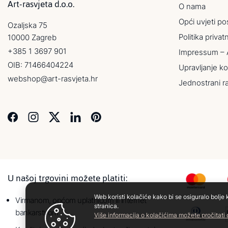
Art-rasvjeta d.o.o.
O nama
Opći uvjeti po
Ozaljska 75
Politika privat
10000 Zagreb
+385 1 3697 901
Impressum – 
OIB: 71466404224
Upravljanje ko
webshop@art-rasvjeta.hr
Jednostrani r
U našoj trgovini možete platiti:
Web koristi kolačiće kako bi se osiguralo bolje 
Virmanom, općom uplatnicom ili internet
stranica.
bankarstvom
Više informacija o kolačićima možete pročitati