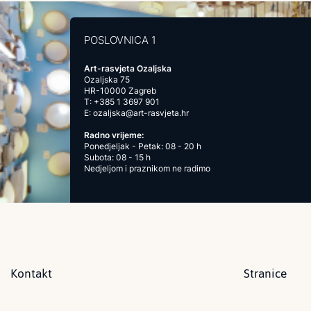
POSLOVNICA 1
Art-rasvjeta Ozaljska
Ozaljska 75
HR-10000 Zagreb
T:
+385 1 3697 901
E:
ozaljska@art-rasvjeta.hr
Radno vrijeme:
Ponedjeljak - Petak: 08 - 20 h
Subota: 08 - 15 h
Nedjeljom i praznikom ne radimo
Kontakt
Stranice