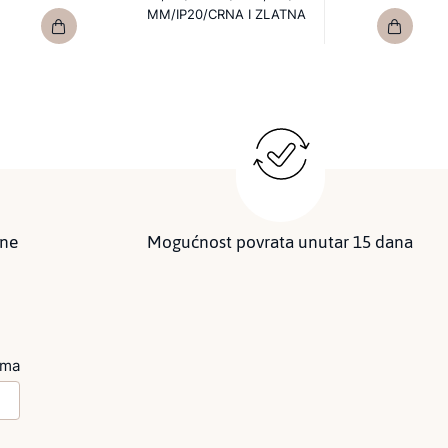
MM/IP20/CRNA I ZLATNA
ine
Mogućnost povrata unutar 15 dana
ima