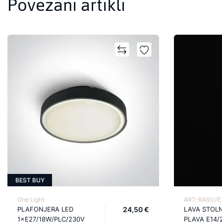
Povezani artikli
BEST BUY
One Light
ART-RASVJET
PLAFONJERA LED
24,50 €
LAVA STOL
1×E27/18W/PLC/230V
PLAVA E14/