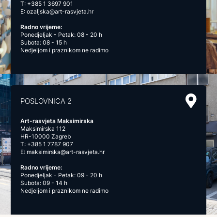
T:
+385 1 3697 901
E:
ozaljska@art-rasvjeta.hr
Radno vrijeme:
Ponedjeljak - Petak: 08 - 20 h
Subota: 08 - 15 h
Nedjeljom i praznikom ne radimo
POSLOVNICA 2
Art-rasvjeta Maksimirska
Maksimirska 112
HR-10000 Zagreb
T:
+385 1 7787 907
E:
maksimirska@art-rasvjeta.hr
Radno vrijeme:
Ponedjeljak - Petak: 09 - 20 h
Subota: 09 - 14 h
Nedjeljom i praznikom ne radimo