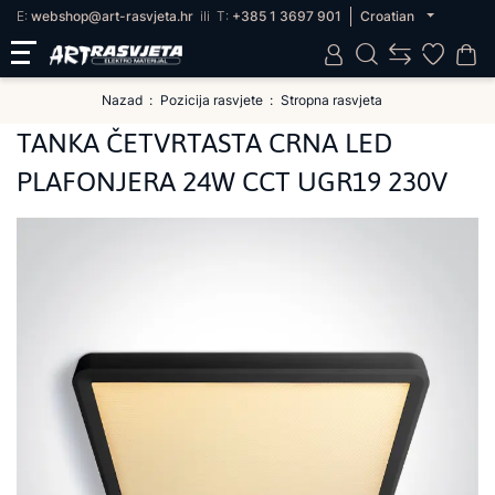
E:
webshop@art-rasvjeta.hr
ili
T:
+385 1 3697 901
Croatian
Nazad
Pozicija rasvjete
Stropna rasvjeta
TANKA ČETVRTASTA CRNA LED
PLAFONJERA 24W CCT UGR19 230V