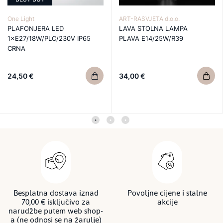
One Light
ART-RASVJETA d.o.o.
PLAFONJERA LED
LAVA STOLNA LAMPA
1×E27/18W/PLC/230V IP65
PLAVA E14/25W/R39
CRNA
24,50 €
34,00 €
Besplatna dostava iznad
Povoljne cijene i stalne
70,00 € isključivo za
akcije
narudžbe putem web shop-
a (ne odnosi se na žarulje)