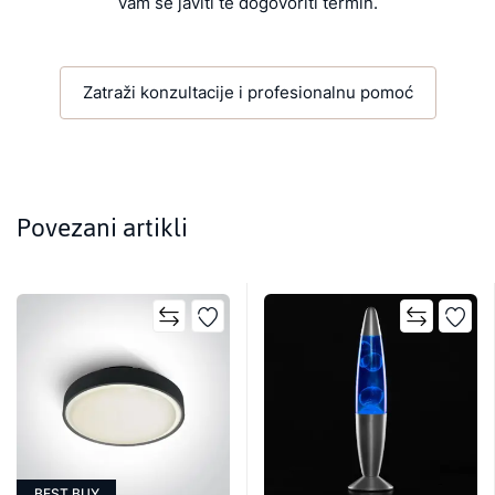
vam se javiti te dogovoriti termin.
Zatraži konzultacije i profesionalnu pomoć
Povezani artikli
BEST BUY