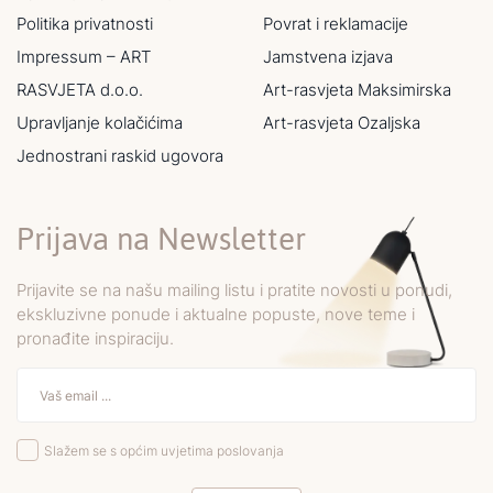
Politika privatnosti
Povrat i reklamacije
Impressum – ART
Jamstvena izjava
RASVJETA d.o.o.
Art-rasvjeta Maksimirska
Upravljanje kolačićima
Art-rasvjeta Ozaljska
Jednostrani raskid ugovora
Prijava na Newsletter
Prijavite se na našu mailing listu i pratite novosti u ponudi,
ekskluzivne ponude i aktualne popuste, nove teme i
pronađite inspiraciju.
Slažem se s općim uvjetima poslovanja