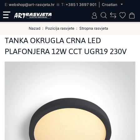
E:
webshop@art-rasvjeta.hr
ili
T:
+385 1 3697 901
Croatian
Nazad
Pozicija rasvjete
Stropna rasvjeta
TANKA OKRUGLA CRNA LED
PLAFONJERA 12W CCT UGR19 230V