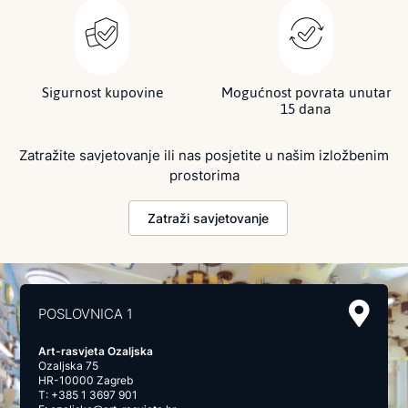
Sigurnost kupovine
Mogućnost povrata unutar
15 dana
Zatražite savjetovanje ili nas posjetite u našim izložbenim
prostorima
Zatraži savjetovanje
POSLOVNICA 1
Art-rasvjeta Ozaljska
Ozaljska 75
HR-10000 Zagreb
T:
+385 1 3697 901