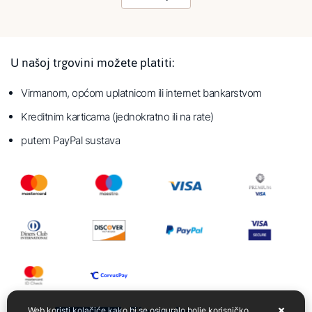
U našoj trgovini možete platiti:
Virmanom, općom uplatnicom ili internet bankarstvom
Kreditnim karticama (jednokratno ili na rate)
putem PayPal sustava
Web koristi kolačiće kako bi se osiguralo bolje korisničko