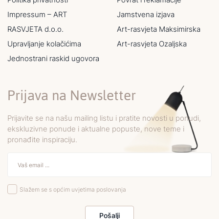
Impressum – ART
Jamstvena izjava
RASVJETA d.o.o.
Art-rasvjeta Maksimirska
Upravljanje kolačićima
Art-rasvjeta Ozaljska
Jednostrani raskid ugovora
Prijava na Newsletter
Prijavite se na našu mailing listu i pratite novosti u ponudi,
ekskluzivne ponude i aktualne popuste, nove teme i
pronađite inspiraciju.
Slažem se s općim uvjetima poslovanja
Pošalji