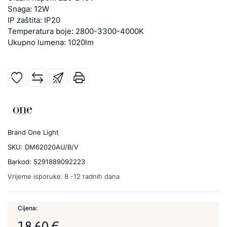
Snaga: 12W
IP zaštita: IP20
Temperatura boje: 2800-3300-4000K
Ukupno lumena: 1020lm
Brand
One Light
SKU:
DM62020AU/B/V
Barkod:
5291889092223
Vrijeme isporuke:
8 -12 radnih dana
Cijena:
18,60 €