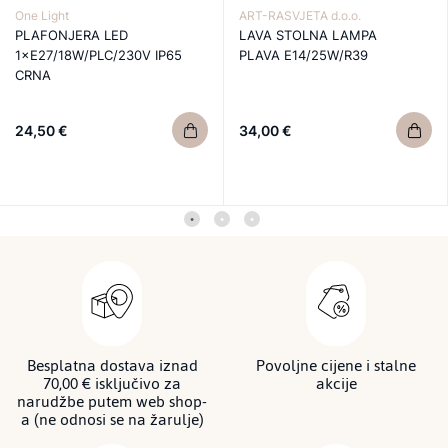
One Light
ART-RASVJETA d.o.o.
PLAFONJERA LED
LAVA STOLNA LAMPA
1×E27/18W/PLC/230V IP65
PLAVA E14/25W/R39
CRNA
24,50 €
34,00 €
Besplatna dostava iznad
Povoljne cijene i stalne
70,00 € isključivo za
akcije
narudžbe putem web shop-
a (ne odnosi se na žarulje)