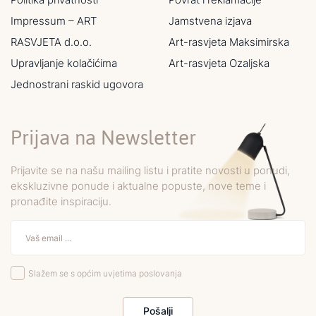
Impressum – ART
Jamstvena izjava
RASVJETA d.o.o.
Art-rasvjeta Maksimirska
Upravljanje kolačićima
Art-rasvjeta Ozaljska
Jednostrani raskid ugovora
Prijava na Newsletter
Prijavite se na našu mailing listu i pratite novosti u ponudi,
ekskluzivne ponude i aktualne popuste, nove teme i
pronađite inspiraciju.
Slažem se s općim uvjetima poslovanja
Pošalji