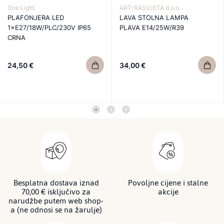
One Light
ART-RASVJETA d.o.o.
PLAFONJERA LED
LAVA STOLNA LAMPA
1×E27/18W/PLC/230V IP65
PLAVA E14/25W/R39
CRNA
24,50 €
34,00 €
Besplatna dostava iznad
Povoljne cijene i stalne
70,00 € isključivo za
akcije
narudžbe putem web shop-
a (ne odnosi se na žarulje)