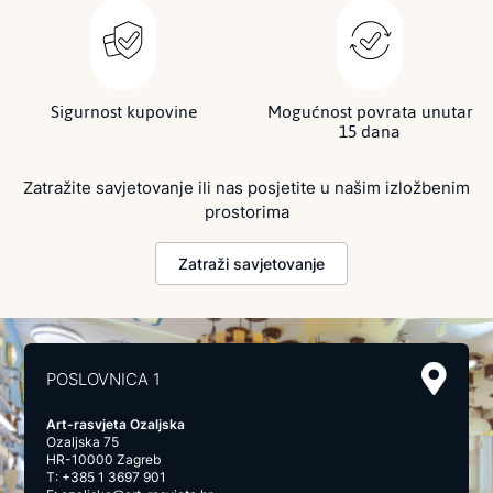
Sigurnost kupovine
Mogućnost povrata unutar
15 dana
Zatražite savjetovanje ili nas posjetite u našim izložbenim
prostorima
Zatraži savjetovanje
POSLOVNICA 1
Art-rasvjeta Ozaljska
Ozaljska 75
HR-10000 Zagreb
T:
+385 1 3697 901