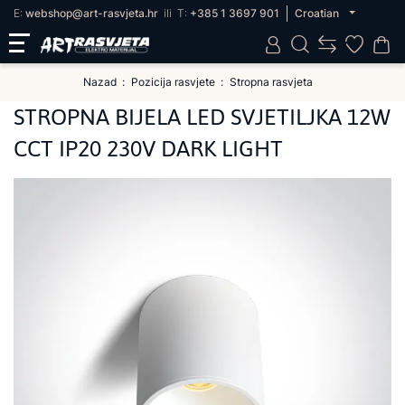
E:
webshop@art-rasvjeta.hr
ili
T:
+385 1 3697 901
Croatian
Nazad
Pozicija rasvjete
Stropna rasvjeta
STROPNA BIJELA LED SVJETILJKA 12W
CCT IP20 230V DARK LIGHT