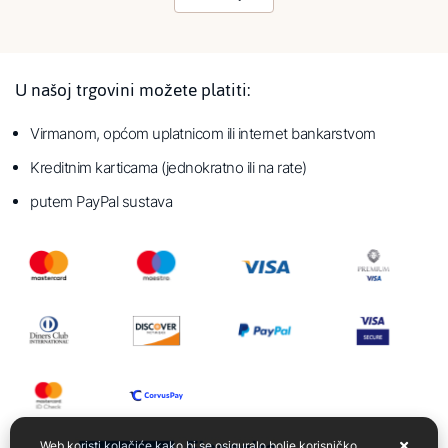
U našoj trgovini možete platiti:
Virmanom, općom uplatnicom ili internet bankarstvom
Kreditnim karticama (jednokratno ili na rate)
putem PayPal sustava
Web koristi kolačiće kako bi se osiguralo bolje korisničko