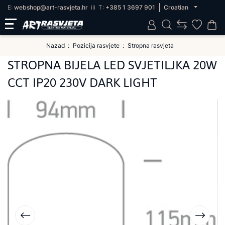
E:
webshop@art-rasvjeta.hr
ili
T:
+385 1 3697 901
Croatian
Nazad
Pozicija rasvjete
Stropna rasvjeta
STROPNA BIJELA LED SVJETILJKA 20W
CCT IP20 230V DARK LIGHT