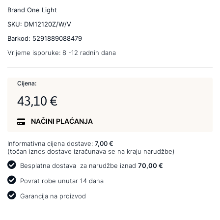
Brand
One Light
SKU:
DM12120Z/W/V
Barkod:
5291889088479
Vrijeme isporuke:
8 -12 radnih dana
Cijena:
43,10 €
NAČINI PLAĆANJA
Informativna cijena dostave:
7,00 €
(točan iznos dostave izračunava se na kraju narudžbe)
Besplatna dostava
za narudžbe iznad
70,00 €
Povrat robe unutar 14 dana
Garancija na proizvod