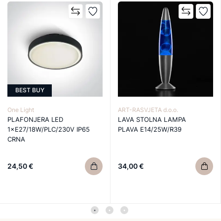
BEST BUY
One Light
ART-RASVJETA d.o.o.
PLAFONJERA LED
LAVA STOLNA LAMPA
1×E27/18W/PLC/230V IP65
PLAVA E14/25W/R39
CRNA
24,50 €
34,00 €