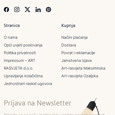
Stranice
Kupnja
O nama
Načini plaćanja
Opći uvjeti poslovanja
Dostava
Politika privatnosti
Povrat i reklamacije
Impressum – ART
Jamstvena izjava
RASVJETA d.o.o.
Art-rasvjeta Maksimirska
Upravljanje kolačićima
Art-rasvjeta Ozaljska
Jednostrani raskid ugovora
Prijava na Newsletter
Prijavite se na našu mailing listu i pratite novosti u ponudi,