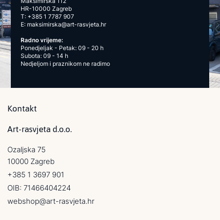
Maksimirska 112
HR-10000 Zagreb
T:
+385 1 7787 907
E:
maksimirska@art-rasvjeta.hr
Radno vrijeme:
Ponedjeljak - Petak: 09 - 20 h
Subota: 09 - 14 h
Nedjeljom i praznikom ne radimo
Kontakt
Art-rasvjeta d.o.o.
Ozaljska 75
10000 Zagreb
+385 1 3697 901
OIB: 71466404224
webshop@art-rasvjeta.hr