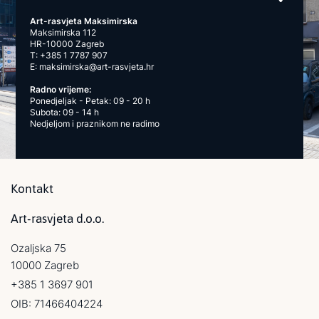
Art-rasvjeta Maksimirska
Maksimirska 112
HR-10000 Zagreb
T:
+385 1 7787 907
E:
maksimirska@art-rasvjeta.hr
Radno vrijeme:
Ponedjeljak - Petak: 09 - 20 h
Subota: 09 - 14 h
Nedjeljom i praznikom ne radimo
Kontakt
Art-rasvjeta d.o.o.
Ozaljska 75
10000 Zagreb
+385 1 3697 901
OIB: 71466404224