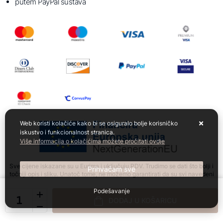
putem PayPal sustava
Web koristi kolačiće kako bi se osiguralo bolje korisničko
iskustvo i funkcionalnost stranica.
Više informacija o kolačićima možete pročitati ovdje
Sve cijene iskazane su u Eurima i uključuju PDV. Trudimo se dati što bolji i
Prihvaćam sve
točniji opis i sliku. Unatoč tome, ne možemo garantirati da su svi navedeni
podaci i slike u potpunosti točni. Ne odgovaramo za eventualne pogreške
nastale u opisu proizvoda, slikama proizvoda te promjene cijena.
Podešavanje
DODAJ U KOŠARICU
Izrada web shopa