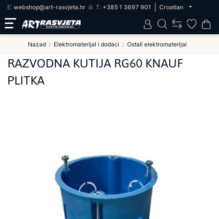
E:
webshop@art-rasvjeta.hr
ili
T:
+385 1 3697 901
Croatian
Nazad
Elektromaterijal i dodaci
Ostali elektromaterijal
RAZVODNA KUTIJA RG60 KNAUF
PLITKA