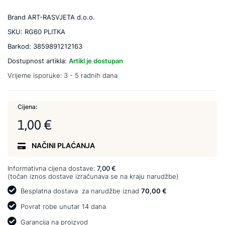
Brand
ART-RASVJETA d.o.o.
SKU:
RG60 PLITKA
Barkod:
3859891212163
Dostupnost artikla:
Artikl je dostupan
Vrijeme isporuke:
3 - 5 radnih dana
Cijena:
1,00 €
NAČINI PLAĆANJA
Informativna cijena dostave:
7,00 €
(točan iznos dostave izračunava se na kraju narudžbe)
Besplatna dostava
za narudžbe iznad
70,00 €
Povrat robe unutar 14 dana
Garancija na proizvod