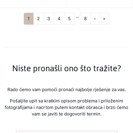
...
Next
Last
1
2
3
4
5
8
›
»
Niste pronašli ono što tražite?
Rado ćemo vam pomoći pronaći najbolje rješenje za vas.
Pošaljite upit sa kratkim opisom problema i priloženim
fotografijama i nacrtom putem kontakt obrasca i brzo ćemo
vam se javiti te dogovoriti termin.