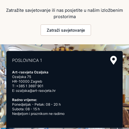
Zatražite savjetovanje ili nas posjetite u našim izložbenim
prostorima
Zatraži savjetovanje
POSLOVNICA 1
Art-rasvjeta Ozaljska
Ozaljska 75
HR-10000 Zagreb
T:
+385 1 3697 901
E:
ozaljska@art-rasvjeta.hr
Radno vrijeme:
Ponedjeljak - Petak: 08 - 20 h
Subota: 08 - 15 h
Nedjeljom i praznikom ne radimo