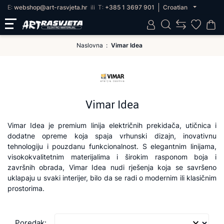
E:
webshop@art-rasvjeta.hr
ili
T:
+385 1 3697 901
Croatian
Naslovna
Vimar Idea
Vimar Idea
Vimar Idea je premium linija električnih prekidača, utičnica i
dodatne opreme koja spaja vrhunski dizajn, inovativnu
tehnologiju i pouzdanu funkcionalnost. S elegantnim linijama,
visokokvalitetnim materijalima i širokim rasponom boja i
završnih obrada, Vimar Idea nudi rješenja koja se savršeno
uklapaju u svaki interijer, bilo da se radi o modernim ili klasičnim
prostorima.
Poredak: