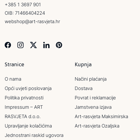
+385 1 3697 901
OIB: 71466404224
webshop@art-rasvjeta.hr
Stranice
Kupnja
O nama
Načini plaćanja
Opći uvjeti poslovanja
Dostava
Politika privatnosti
Povrat i reklamacije
Impressum – ART
Jamstvena izjava
RASVJETA d.o.o.
Art-rasvjeta Maksimirska
Upravljanje kolačićima
Art-rasvjeta Ozaljska
Jednostrani raskid ugovora