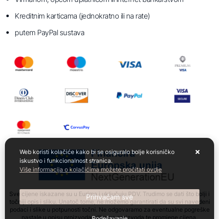
Kreditnim karticama (jednokratno ili na rate)
putem PayPal sustava
Web koristi kolačiće kako bi se osiguralo bolje korisničko
iskustvo i funkcionalnost stranica.
Više informacija o kolačićima možete pročitati ovdje
Sve cijene iskazane su u Eurima i uključuju PDV. Trudimo se dati što bolji i
Prihvaćam sve
točniji opis i sliku. Unatoč tome, ne možemo garantirati da su svi navedeni
podaci i slike u potpunosti točni. Ne odgovaramo za eventualne pogreške
nastale u opisu proizvoda, slikama proizvoda te promjene cijena.
Podešavanje