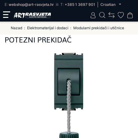
E:
webshop@art-rasvjeta.hr
ili
T:
+385 1 3697 901
Croatian
Nazad
Elektromaterijal i dodaci
Modularni prekidači i utičnice
POTEZNI PREKIDAČ