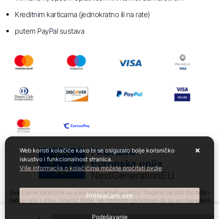
Kreditnim karticama (jednokratno ili na rate)
putem PayPal sustava
Web koristi kolačiće kako bi se osiguralo bolje korisničko
iskustvo i funkcionalnost stranica.
Više informacija o kolačićima možete pročitati ovdje
Sve cijene iskazane su u Eurima i uključuju PDV. Trudimo se dati što bolji i
Prihvaćam sve
točniji opis i sliku. Unatoč tome, ne možemo garantirati da su svi navedeni
podaci i slike u potpunosti točni. Ne odgovaramo za eventualne pogreške
nastale u opisu proizvoda, slikama proizvoda te promjene cijena.
Podešavanje