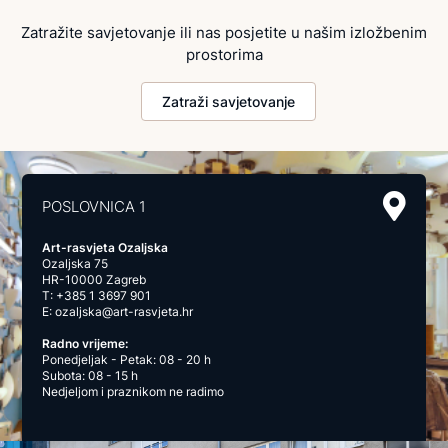
Zatražite savjetovanje ili nas posjetite u našim izložbenim
prostorima
Zatraži savjetovanje
POSLOVNICA 1
Art-rasvjeta Ozaljska
Ozaljska 75
HR-10000 Zagreb
T:
+385 1 3697 901
E:
ozaljska@art-rasvjeta.hr
Radno vrijeme:
Ponedjeljak - Petak: 08 - 20 h
Subota: 08 - 15 h
Nedjeljom i praznikom ne radimo