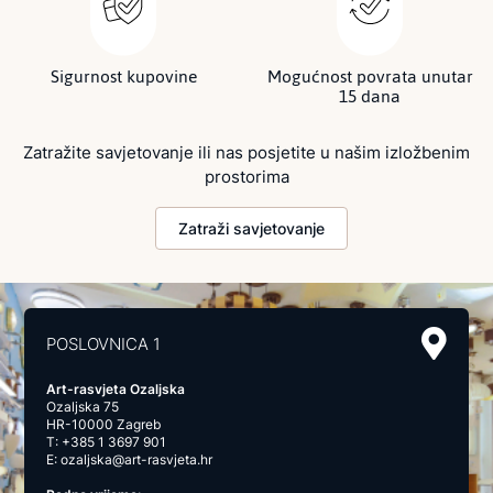
Sigurnost kupovine
Mogućnost povrata unutar
15 dana
Zatražite savjetovanje ili nas posjetite u našim izložbenim
prostorima
Zatraži savjetovanje
POSLOVNICA 1
Art-rasvjeta Ozaljska
Ozaljska 75
HR-10000 Zagreb
T:
+385 1 3697 901
E:
ozaljska@art-rasvjeta.hr