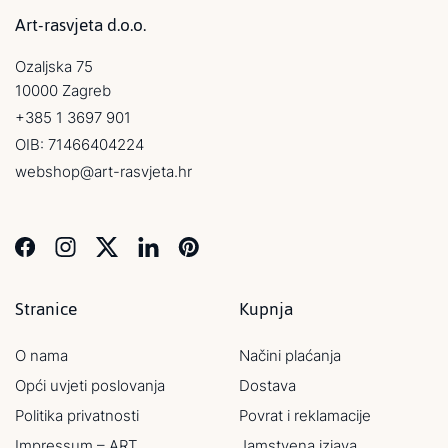
Art-rasvjeta d.o.o.
Ozaljska 75
10000 Zagreb
+385 1 3697 901
OIB: 71466404224
webshop@art-rasvjeta.hr
Stranice
Kupnja
O nama
Načini plaćanja
Opći uvjeti poslovanja
Dostava
Politika privatnosti
Povrat i reklamacije
Impressum – ART
Jamstvena izjava