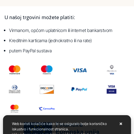
U našoj trgovini možete platiti:
Virmanom, općom uplatnicom ili internet bankarstvom
Kreditnim karticama (jednokratno ili na rate)
putem PayPal sustava
Web koristi kolačiće kako bi se osiguralo bolje korisničko
iskustvo i funkcionalnost stranica.