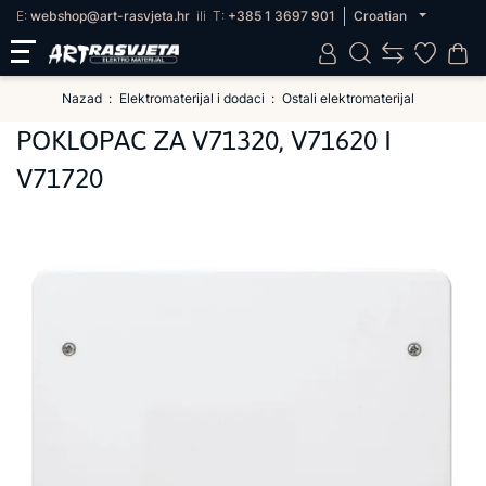
E:
webshop@art-rasvjeta.hr
ili
T:
+385 1 3697 901
Croatian
Nazad
Elektromaterijal i dodaci
Ostali elektromaterijal
POKLOPAC ZA V71320, V71620 I
V71720