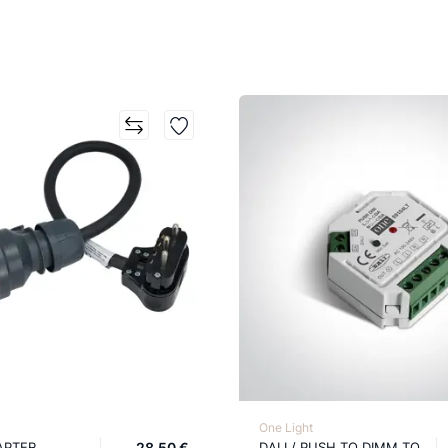
One Light
APTER
28,50 €
DALI / PUSH TO DIMM TO