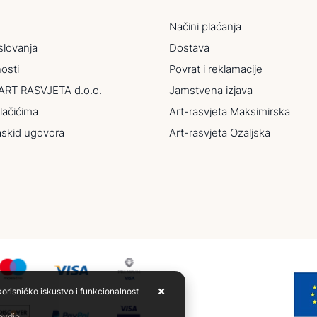
Načini plaćanja
slovanja
Dostava
nosti
Povrat i reklamacije
ART RASVJETA d.o.o.
Jamstvena izjava
lačićima
Art-rasvjeta Maksimirska
askid ugovora
Art-rasvjeta Ozaljska
korisničko iskustvo i funkcionalnost
 ovdje