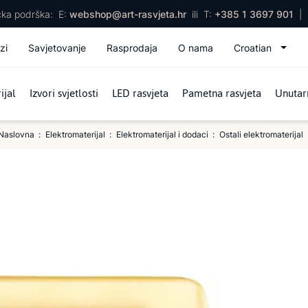
ička podrška:
E:
webshop@art-rasvjeta.hr
ili
T:
+385 1 3697 901
|
zi
Savjetovanje
Rasprodaja
O nama
Croatian
ijal
Izvori svjetlosti
LED rasvjeta
Pametna rasvjeta
Unutarn
Naslovna
Elektromaterijal
Elektromaterijal i dodaci
Ostali elektromaterijal