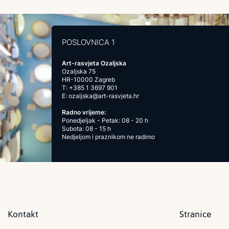
POSLOVNICA 1
Art-rasvjeta Ozaljska
Ozaljska 75
HR-10000 Zagreb
T:
+385 1 3697 901
E:
ozaljska@art-rasvjeta.hr
Radno vrijeme:
Ponedjeljak - Petak: 08 - 20 h
Subota: 08 - 15 h
Nedjeljom i praznikom ne radimo
Kontakt
Stranice