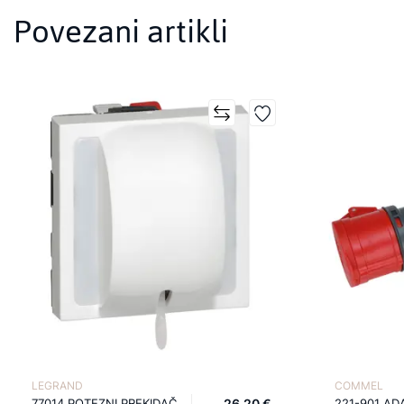
Povezani artikli
LEGRAND
COMMEL
77014 POTEZNI PREKIDAČ
26,20 €
221-901 AD