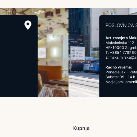
POSLOVNICA 
Art-rasvjeta Mak
Maksimirska 112
HR-10000 Zagre
T:
+385 1 7787 90
E:
maksimirska@art
Radno vrijeme:
Ponedjeljak - Peta
Subota: 09 - 14 h
Nedjeljom i prazn
Kupnja