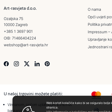
Art-rasvjeta d.o.o.
O nama
Opći uvjeti po
Ozaljska 75
Politika privat
10000 Zagreb
+385 1 3697 901
Impressum – 
OIB: 71466404224
Upravljanje ko
webshop@art-rasvjeta.hr
Jednostrani r
U našoj trgovini možete platiti:
Web koristi kolačiće kako bi se osiguralo bolje 
Virmanom, općom uplatnicom ili internet
stranica.
bankarstvom
Više informacija o kolačićima možete pročitati