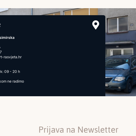
2
simirska
b
7
-rasvjeta.hr
k: 09 - 20 h
ikom ne radimo
Prijava na Newsletter