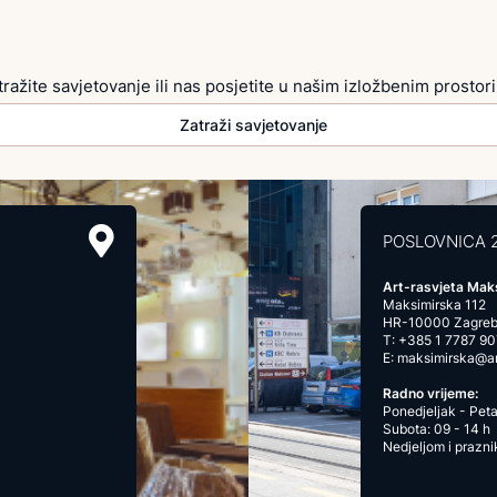
tražite savjetovanje ili nas posjetite u našim izložbenim prostor
Zatraži savjetovanje
POSLOVNICA 
Art-rasvjeta Mak
Maksimirska 112
HR-10000 Zagre
T:
+385 1 7787 90
E:
maksimirska@art
Radno vrijeme:
Ponedjeljak - Peta
Subota: 09 - 14 h
Nedjeljom i prazn