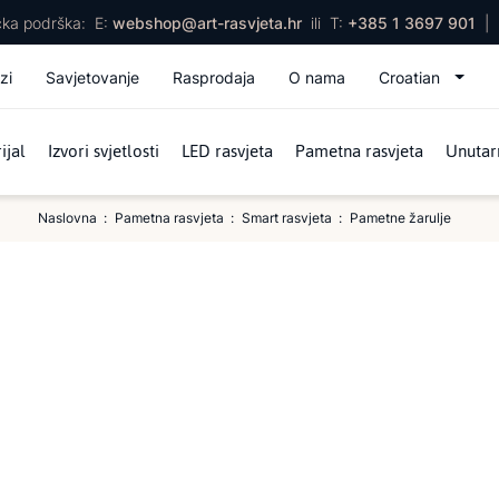
ička podrška:
E:
webshop@art-rasvjeta.hr
ili
T:
+385 1 3697 901
|
zi
Savjetovanje
Rasprodaja
O nama
Croatian
ijal
Izvori svjetlosti
LED rasvjeta
Pametna rasvjeta
Unutarn
Naslovna
Pametna rasvjeta
Smart rasvjeta
Pametne žarulje