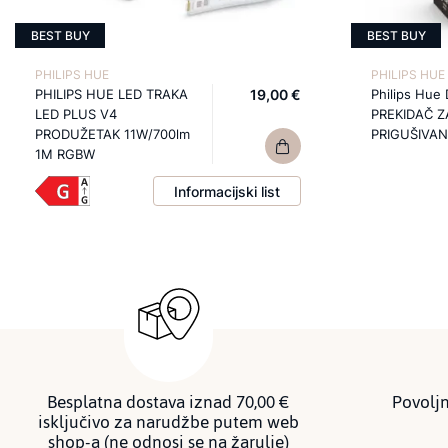
BEST BUY
BEST BUY
PHILIPS HUE
PHILIPS HUE
PHILIPS HUE LED TRAKA
19,00 €
Philips Hue
LED PLUS V4
PREKIDAČ Z
PRODUŽETAK 11W/700lm
PRIGUŠIVAN
1M RGBW
Informacijski list
Besplatna dostava iznad 70,00 €
Povoljn
isključivo za narudžbe putem web
shop-a (ne odnosi se na žarulje)