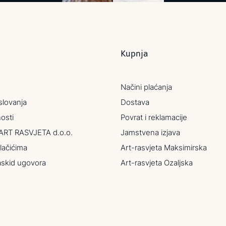
Kupnja
Načini plaćanja
slovanja
Dostava
nosti
Povrat i reklamacije
ART RASVJETA d.o.o.
Jamstvena izjava
lačićima
Art-rasvjeta Maksimirska
askid ugovora
Art-rasvjeta Ozaljska