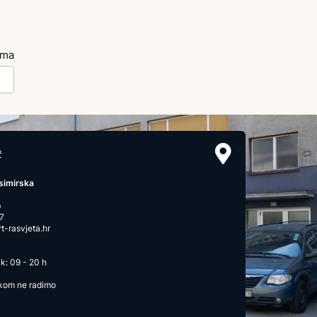
ima
2
simirska
b
7
-rasvjeta.hr
k: 09 - 20 h
ikom ne radimo