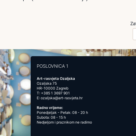
Za
POSLOVNICA 1
Art-rasvjeta Ozaljska
Ozaljska 75
HR-10000 Zagreb
T:
+385 1 3697 901
E:
ozaljska@art-rasvjeta.hr
Radno vrijeme:
Ponedjeljak - Petak: 08 - 20 h
Subota: 08 - 15 h
Nedjeljom i praznikom ne radimo