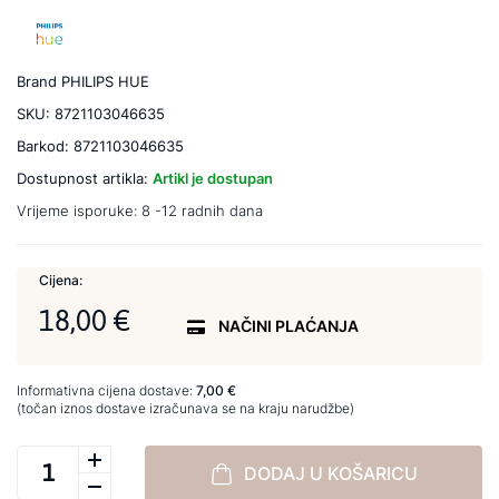
Brand
PHILIPS HUE
SKU:
8721103046635
Barkod:
8721103046635
Dostupnost artikla:
Artikl je dostupan
Vrijeme isporuke:
8 -12 radnih dana
Cijena:
18,00 €
NAČINI PLAĆANJA
Informativna cijena dostave:
7,00 €
(točan iznos dostave izračunava se na kraju narudžbe)
DODAJ U KOŠARICU