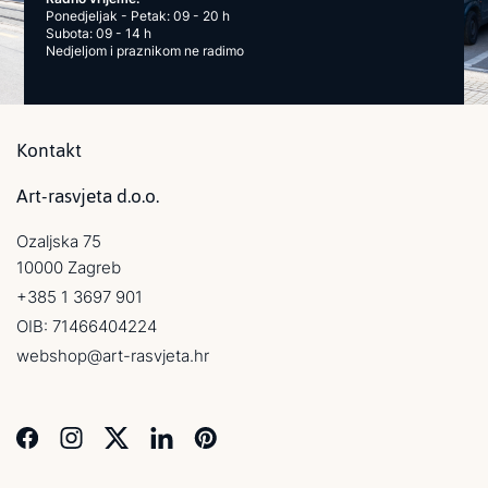
Ponedjeljak - Petak: 09 - 20 h
Subota: 09 - 14 h
Nedjeljom i praznikom ne radimo
Kontakt
Art-rasvjeta d.o.o.
Ozaljska 75
10000 Zagreb
+385 1 3697 901
OIB: 71466404224
webshop@art-rasvjeta.hr