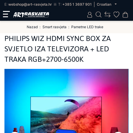
E:
webshop@art-rasvjeta.hr
ili
T:
+385 1 3697 901
Croatian
Nazad
Smart rasvjeta
Pametne LED trake
PHILIPS WIZ HDMI SYNC BOX ZA
SVJETLO IZA TELEVIZORA + LED
TRAKA RGB+2700-6500K