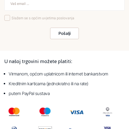
Slažem se s općim uvjetima poslovanja
Pošalji
U našoj trgovini možete platiti:
Virmanom, općom uplatnicom ili internet bankarstvom
Kreditnim karticama (jednokratno ili na rate)
putem PayPal sustava