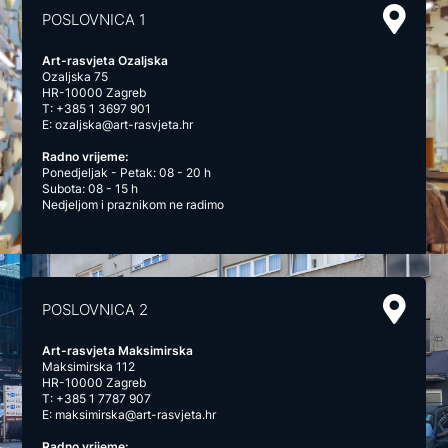
POSLOVNICA 1
Art-rasvjeta Ozaljska
Ozaljska 75
HR-10000 Zagreb
T:
+385 1 3697 901
E:
ozaljska@art-rasvjeta.hr
Radno vrijeme:
Ponedjeljak - Petak: 08 - 20 h
Subota: 08 - 15 h
Nedjeljom i praznikom ne radimo
POSLOVNICA 2
Art-rasvjeta Maksimirska
Maksimirska 112
HR-10000 Zagreb
T:
+385 1 7787 907
E:
maksimirska@art-rasvjeta.hr
Radno vrijeme: