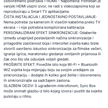
(istovremeno podržava 1 HDMI) - Napomena: Potreban je
vanjski HDMI ulazni izvor, ne radi s videozapisima koji se
reproduciraju u Smart TV aplikacijama
ČISTA INSTALACIJA I JEDNOSTAVNO POSTAVLJANJE:
Nema potrebe za kamerom ili visećim kabelima preko TV
ekrana - i nije potrebna komplicirana kalibracija
PERSONALIZIRANI EFEKT SINKRONIZACIJE: Odaberite
između unaprijed postavljenih načina sinkronizacije i
prilagodite zasićenost boja i intenzitet svjetla kako biste
stvorili savršeno iskustvo sinkronizacije za filmske večeri,
igranje igrica, maratonsko gledanje omiljenih prijenosa ili
čak ono što ste oduvijek voljeli gledati.
PROŠIRITE EFEKT: Povežite bilo koja Wi-Fi + Bluetooth
WiZ svjetla koja mijenjaju boju sa svojim uređajem za
sinkronizaciju - dodajte ih koliko god želite i istovremeno
ih sinkronizirajte sa sadržajem zaslona.
GLAZBENI ODZIV: S ugrađenim mikrofonom, Sync Box
može snimati glazbu iz bilo kojeg izvora i pustiti da svjetla
pulsiraju u ritmu