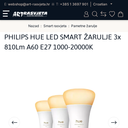
E:
webshop@art-rasvjeta.hr
ili
T:
+385 1 3697 901
Croatian
Nazad
Smart rasvjeta
Pametne žarulje
PHILIPS HUE LED SMART ŽARULJE 3x
810Lm A60 E27 1000-20000K