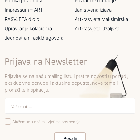
Politika privatnosti
Povrat i reklamacije
Impressum – ART
Jamstvena izjava
RASVJETA d.o.o.
Art-rasvjeta Maksimirska
Upravljanje kolačićima
Art-rasvjeta Ozaljska
Jednostrani raskid ugovora
Prijava na Newsletter
Prijavite se na našu mailing listu i pratite novosti u ponudi,
ekskluzivne ponude i aktualne popuste, nove teme i
pronađite inspiraciju.
Slažem se s općim uvjetima poslovanja
Pošalji