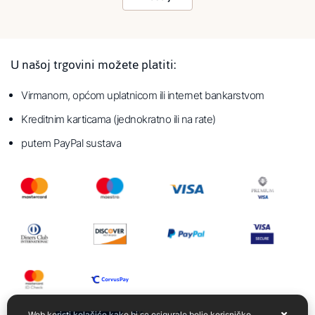
U našoj trgovini možete platiti:
Virmanom, općom uplatnicom ili internet bankarstvom
Kreditnim karticama (jednokratno ili na rate)
putem PayPal sustava
Web koristi kolačiće kako bi se osiguralo bolje korisničko