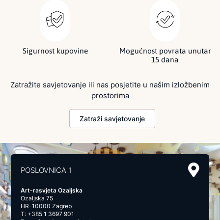
Sigurnost kupovine
Mogućnost povrata unutar
15 dana
Zatražite savjetovanje ili nas posjetite u našim izložbenim
prostorima
Zatraži savjetovanje
POSLOVNICA 1
Art-rasvjeta Ozaljska
Ozaljska 75
HR-10000 Zagreb
T:
+385 1 3697 901