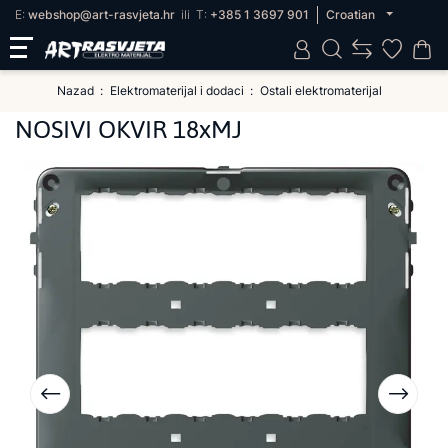
E:
webshop@art-rasvjeta.hr
ili
T:
+385 1 3697 901
Croatian
Nazad
Elektromaterijal i dodaci
Ostali elektromaterijal
NOSIVI OKVIR 18xMJ