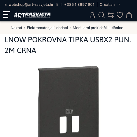
E:
webshop@art-rasvjeta.hr
ili
T:
+385 1 3697 901
Croatian
Nazad
Elektromaterijal i dodaci
Modularni prekidači i utičnice
LNOW POKROVNA TIPKA USBX2 PUN.
2M CRNA