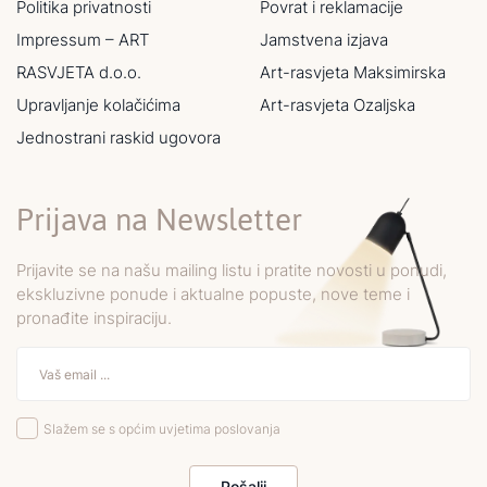
Politika privatnosti
Povrat i reklamacije
Impressum – ART
Jamstvena izjava
RASVJETA d.o.o.
Art-rasvjeta Maksimirska
Upravljanje kolačićima
Art-rasvjeta Ozaljska
Jednostrani raskid ugovora
Prijava na Newsletter
Prijavite se na našu mailing listu i pratite novosti u ponudi,
ekskluzivne ponude i aktualne popuste, nove teme i
pronađite inspiraciju.
Slažem se s općim uvjetima poslovanja
Pošalji