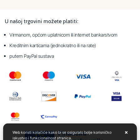
U našoj trgovini možete platiti:
Virmanom, općom uplatnicom ili internet bankarstvom
Kreditnim karticama (jednokratno ili na rate)
putem PayPal sustava
Web koristi kolačiće kako bi se osiguralo bolje korisničko
iskustvo i funkcionalnost stranica.