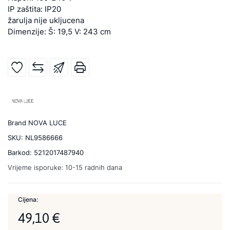
IP zaštita: IP20
žarulja nije ukljucena
Dimenzije: Š: 19,5 V: 243 cm
Brand
NOVA LUCE
SKU:
NL9586666
Barkod:
5212017487940
Vrijeme isporuke:
10-15 radnih dana
Cijena:
49,10 €