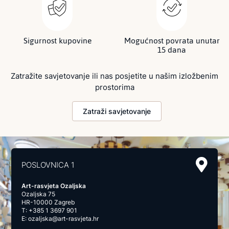
Sigurnost kupovine
Mogućnost povrata unutar
15 dana
Zatražite savjetovanje ili nas posjetite u našim izložbenim
prostorima
Zatraži savjetovanje
POSLOVNICA 1
Art-rasvjeta Ozaljska
Ozaljska 75
HR-10000 Zagreb
T:
+385 1 3697 901
E:
ozaljska@art-rasvjeta.hr