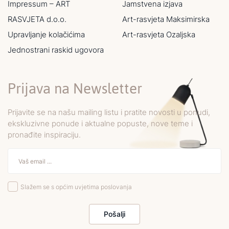
Impressum – ART
Jamstvena izjava
RASVJETA d.o.o.
Art-rasvjeta Maksimirska
Upravljanje kolačićima
Art-rasvjeta Ozaljska
Jednostrani raskid ugovora
Prijava na Newsletter
Prijavite se na našu mailing listu i pratite novosti u ponudi,
ekskluzivne ponude i aktualne popuste, nove teme i
pronađite inspiraciju.
Slažem se s općim uvjetima poslovanja
Pošalji