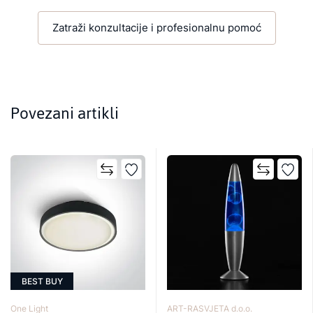
Zatraži konzultacije i profesionalnu pomoć
Povezani artikli
BEST BUY
One Light
ART-RASVJETA d.o.o.