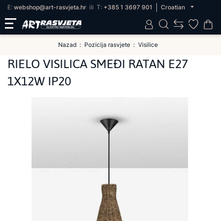
E:
webshop@art-rasvjeta.hr
ili
T:
+385 1 3697 901
Croatian
Nazad
Pozicija rasvjete
Visilice
RIELO VISILICA SMEĐI RATAN E27
1X12W IP20