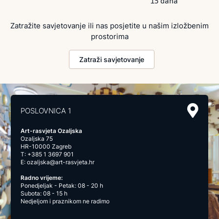
15 dana
Zatražite savjetovanje ili nas posjetite u našim izložbenim
prostorima
Zatraži savjetovanje
POSLOVNICA 1
Art-rasvjeta Ozaljska
Ozaljska 75
HR-10000 Zagreb
T:
+385 1 3697 901
E:
ozaljska@art-rasvjeta.hr
Radno vrijeme:
Ponedjeljak - Petak: 08 - 20 h
Subota: 08 - 15 h
Nedjeljom i praznikom ne radimo