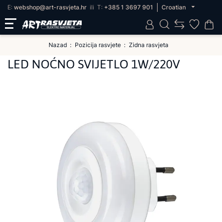
E:
webshop@art-rasvjeta.hr
ili
T:
+385 1 3697 901
Croatian
Nazad
Pozicija rasvjete
Zidna rasvjeta
LED NOĆNO SVIJETLO 1W/220V