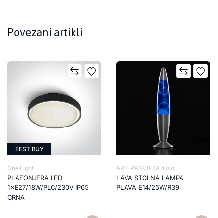
Povezani artikli
BEST BUY
One Light
ART-RASVJETA d.o.o.
PLAFONJERA LED
LAVA STOLNA LAMPA
1×E27/18W/PLC/230V IP65
PLAVA E14/25W/R39
CRNA