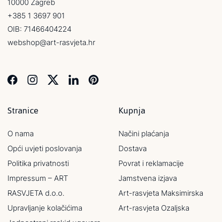
10000 Zagreb
+385 1 3697 901
OIB: 71466404224
webshop@art-rasvjeta.hr
Stranice
Kupnja
O nama
Načini plaćanja
Opći uvjeti poslovanja
Dostava
Politika privatnosti
Povrat i reklamacije
Impressum – ART
Jamstvena izjava
RASVJETA d.o.o.
Art-rasvjeta Maksimirska
Upravljanje kolačićima
Art-rasvjeta Ozaljska