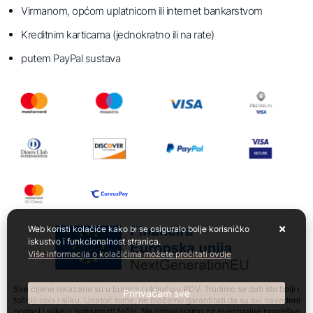
Virmanom, općom uplatnicom ili internet bankarstvom
Kreditnim karticama (jednokratno ili na rate)
putem PayPal sustava
Web koristi kolačiće kako bi se osiguralo bolje korisničko
iskustvo i funkcionalnost stranica.
Više informacija o kolačićima možete pročitati ovdje
Sve cijene iskazane su u Eurima i uključuju PDV. Trudimo se dati što bolji i
Prihvaćam sve
točniji opis i sliku. Unatoč tome, ne možemo garantirati da su svi navedeni
podaci i slike u potpunosti točni. Ne odgovaramo za eventualne pogreške