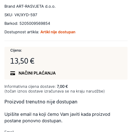
Brand
ART-RASVJETA d.o.o.
SKU:
VK/XYD-597
Barkod:
5205009569854
Dostupnost artikla:
Artikl nije dostupan
Cijena:
13,50 €
NAČINI PLAĆANJA
Informativna cijena dostave:
7,00 €
(točan iznos dostave izračunava se na kraju narudžbe)
Proizvod trenutno nije dostupan
Upišite email na koji ćemo Vam javiti kada proizvod
postane ponovno dostupan.