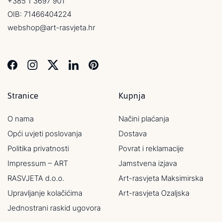
+385 1 3697 901
OIB: 71466404224
webshop@art-rasvjeta.hr
Stranice
Kupnja
O nama
Načini plaćanja
Opći uvjeti poslovanja
Dostava
Politika privatnosti
Povrat i reklamacije
Impressum – ART
Jamstvena izjava
RASVJETA d.o.o.
Art-rasvjeta Maksimirska
Upravljanje kolačićima
Art-rasvjeta Ozaljska
Jednostrani raskid ugovora