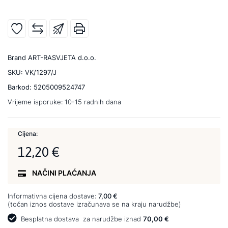
Brand
ART-RASVJETA d.o.o.
SKU:
VK/1297/J
Barkod:
5205009524747
Vrijeme isporuke:
10-15 radnih dana
Cijena:
12,20 €
NAČINI PLAĆANJA
Informativna cijena dostave:
7,00 €
(točan iznos dostave izračunava se na kraju narudžbe)
Besplatna dostava
za narudžbe iznad
70,00 €