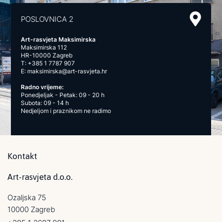
POSLOVNICA 2
Art-rasvjeta Maksimirska
Maksimirska 112
HR-10000 Zagreb
T:
+385 1 7787 907
E:
maksimirska@art-rasvjeta.hr
Radno vrijeme:
Ponedjeljak - Petak: 09 - 20 h
Subota: 09 - 14 h
Nedjeljom i praznikom ne radimo
Kontakt
Art-rasvjeta d.o.o.
Ozaljska 75
10000 Zagreb