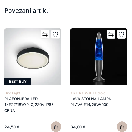
Povezani artikli
BEST BUY
One Light
ART-RASVJETA d.o.o.
PLAFONJERA LED
LAVA STOLNA LAMPA
1×E27/18W/PLC/230V IP65
PLAVA E14/25W/R39
CRNA
24,50 €
34,00 €