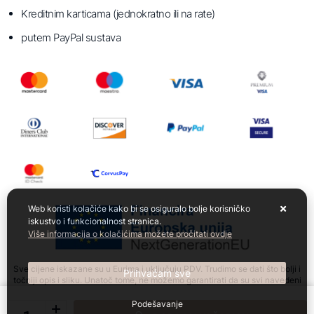
Kreditnim karticama (jednokratno ili na rate)
putem PayPal sustava
Web koristi kolačiće kako bi se osiguralo bolje korisničko
iskustvo i funkcionalnost stranica.
Više informacija o kolačićima možete pročitati ovdje
Sve cijene iskazane su u Eurima i uključuju PDV. Trudimo se dati što bolji i
Prihvaćam sve
točniji opis i sliku. Unatoč tome, ne možemo garantirati da su svi navedeni
podaci i slike u potpunosti točni. Ne odgovaramo za eventualne pogreške
nastale u opisu proizvoda, slikama proizvoda te promjene cijena.
Podešavanje