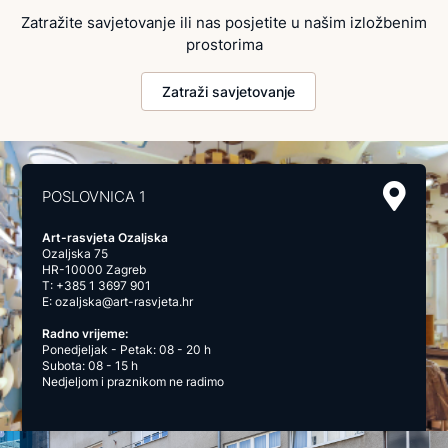
Zatražite savjetovanje ili nas posjetite u našim izložbenim
prostorima
Zatraži savjetovanje
POSLOVNICA 1
Art-rasvjeta Ozaljska
Ozaljska 75
HR-10000 Zagreb
T:
+385 1 3697 901
E:
ozaljska@art-rasvjeta.hr
Radno vrijeme:
Ponedjeljak - Petak: 08 - 20 h
Subota: 08 - 15 h
Nedjeljom i praznikom ne radimo