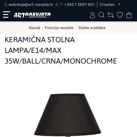
E:
webshop@art-rasvjeta.hr
ili
T:
+385 1 3697 901
Croatian
Nazad
Pozicija rasvjete
Stolne svjetiljke
KERAMIČNA STOLNA
LAMPA/E14/MAX
35W/BALL/CRNA/MONOCHROME