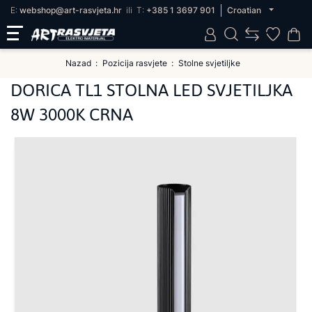
E:
webshop@art-rasvjeta.hr
ili
T:
+385 1 3697 901
Croatian
Nazad
Pozicija rasvjete
Stolne svjetiljke
DORICA TL1 STOLNA LED SVJETILJKA
8W 3000K CRNA