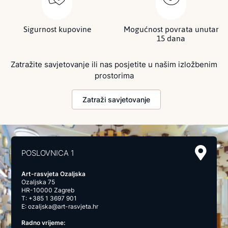
Sigurnost kupovine
Mogućnost povrata unutar
15 dana
Zatražite savjetovanje ili nas posjetite u našim izložbenim
prostorima
Zatraži savjetovanje
POSLOVNICA 1
Art-rasvjeta Ozaljska
Ozaljska 75
HR-10000 Zagreb
T:
+385 1 3697 901
E:
ozaljska@art-rasvjeta.hr
Radno vrijeme: