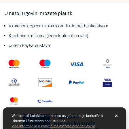
U našoj trgovini možete platiti:
Virmanom, općom uplatnicom ili internet bankarstvom
Kreditnim karticama (jednokratno ili na rate)
putem PayPal sustava
Web koristi kolačiće kako bi se osiguralo bolje korisničko
iskustvo i funkcionalnost stranica.
Više informacija o kolačićima možete pročitati ovdje